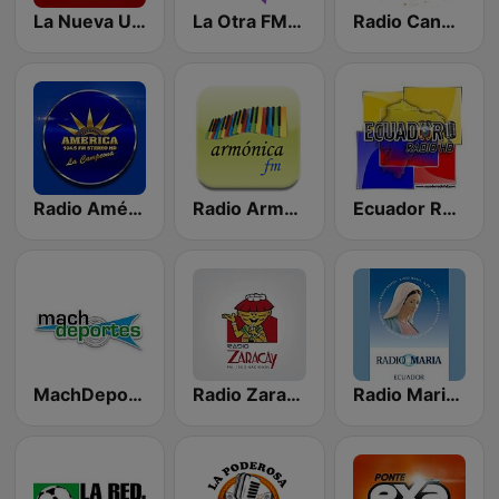
La Nueva Unica 94.5 FM
La Otra FM - Quito
Radio Canela Quito
Radio América Estereo
Radio Armónica
Ecuador Radio HD
MachDeportes
Radio Zaracay
Radio Maria Ecuador