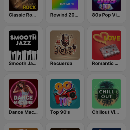
Classic Rock Station
Rewind 2000's
80s Pop Vibes
Smooth Jazz - Groov
Recuerda
Romantic Vibes
Dance Machine
Top 90's
Chillout Vibes