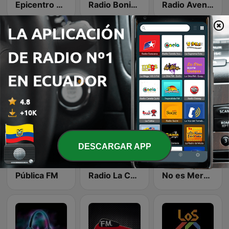
Epicentro Salsa Radio
Radio Bonita 89.3 FM
Radio Avenida Tropical
Blue Radio Ecuador
Cadena Dance Ecuador
Memory Radio Love
DESCARGAR APP
Pública FM
Radio La Consentida EC
No es Merengue es un merengazo