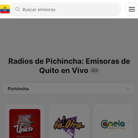
Radios de Pichincha: Emisoras de
Quito en Vivo
223
Pichincha