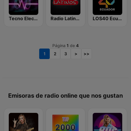
Tecno Electro
Radio Latinos FM
LOS40 Ecuador
Página
1
de
4
1
2
3
>
>>
Emisoras de radio online que nos gustan