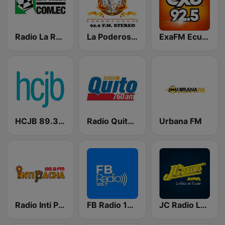
Radio La Red 102.1 FM
La Poderosa Radio 92.9 FM
ExaFM Ecuador
HCJB 89.3 FM
Radio Quito 760 AM
Urbana FM
Radio Inti Pacha
FB Radio 105.7
JC Radio La Bruja