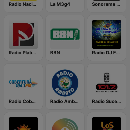
Radio Nacional del Ecuador
La M3g4
Sonorama FM
Radio Platinum 90.9 FM
BBN
Radio DJ Ecuador
Radio Cobertura FM 104.1
Radio Ambato 930 AM
Radio Sucesos 101.7 FM