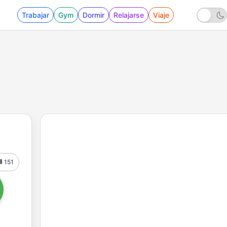
Trabajar
Gym
Dormir
Relajarse
Viaje
151