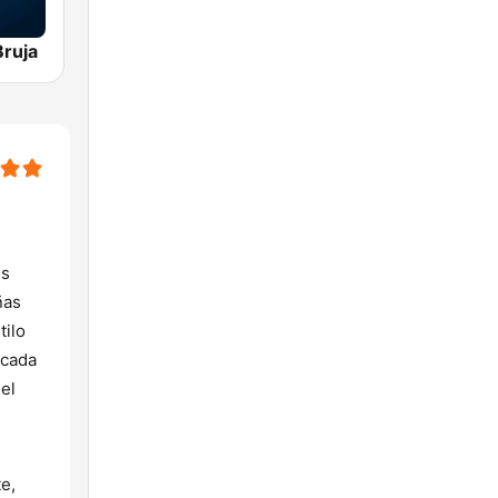
Bruja
es
ñas
tilo
 cada
del
e,