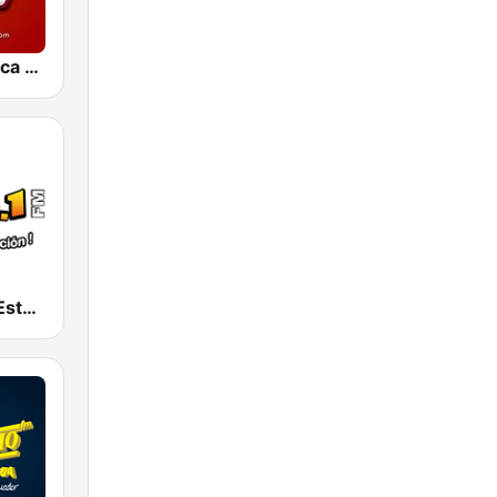
La Nueva Unica 94.5 FM
La Suprema Estacion 96.1 FM