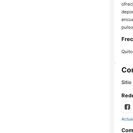
ofrec
depor
encue
pulso
Fre
Quito
Co
Sitio
Rede
Actua
Comp