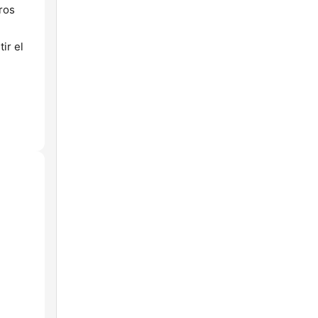
tros
ir el