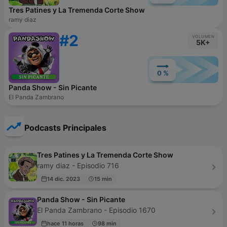
Tres Patines y La Tremenda Corte Show
ramy diaz
#2
VOLUMEN
5K+
0 %
Panda Show - Sin Picante
El Panda Zambrano
Podcasts Principales
Tres Patines y La Tremenda Corte Show
ramy diaz - Episodio 716
14 dic. 2023
15 min
Panda Show - Sin Picante
El Panda Zambrano - Episodio 1670
hace 11 horas
98 min