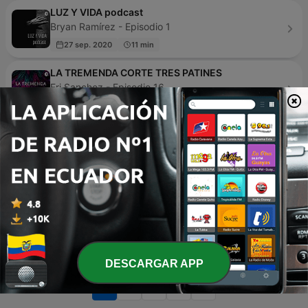
LUZ Y VIDA podcast
Bryan Ramírez - Episodio 1
27 sep. 2020
11 min
LA TREMENDA CORTE TRES PATINES
Eri Sanchez - Episodio 16
27 oct. 2024
17 min
Fênix Podcast
Fênix Podcast - Episodio 99
03 feb. 2022
58 min
Jumbo Podcast
JUMBO - Episodio 7
24 mayo 2024
44 min
DESCARGAR APP
Página
1
de
4
1
2
3
>
>>