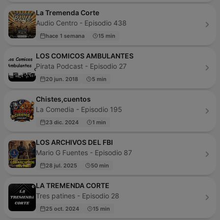
La Tremenda Corte
Audio Centro - Episodio 438
hace 1 semana
15 min
LOS COMICOS AMBULANTES
Pirata Podcast - Episodio 27
20 jun. 2018
5 min
Chistes,cuentos
La Comedia - Episodio 195
23 dic. 2024
1 min
LOS ARCHIVOS DEL FBI
Mario G Fuentes - Episodio 87
28 jul. 2025
50 min
LA TREMENDA CORTE
Tres patines - Episodio 28
25 oct. 2024
15 min