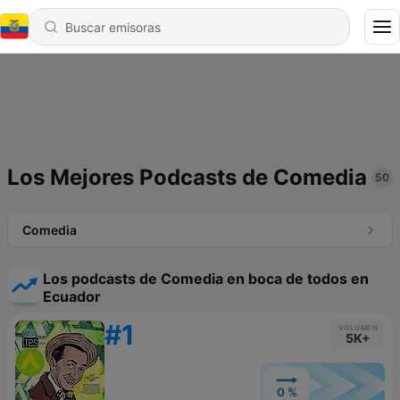
Los Mejores Podcasts de Comedia
50
Comedia
Los podcasts de Comedia en boca de todos en
Ecuador
#1
VOLUMEN
5K+
0 %