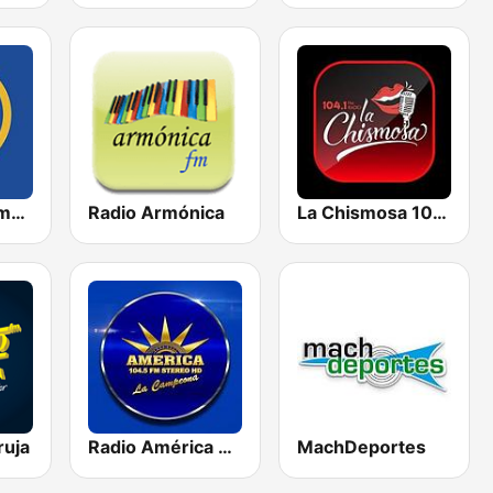
La Voz del Tomebamba
Radio Armónica
La Chismosa 104.1
ruja
Radio América Estereo
MachDeportes