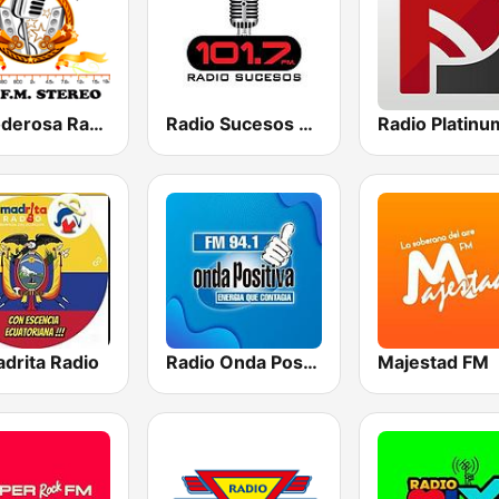
La Poderosa Radio 92.9 FM
Radio Sucesos 101.7 FM
drita Radio
Radio Onda Positiva 94.1 FM
Majestad FM