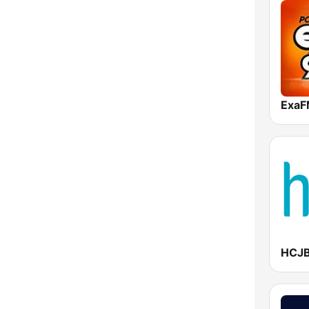
ExaF
HCJB