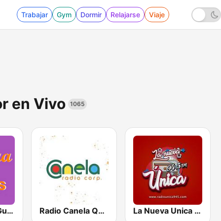
Trabajar
Gym
Dormir
Relajarse
Viaje
r en Vivo
1065
La Otra FM - Guayaquil
Radio Canela Quito
La Nueva Unica 94.5 FM