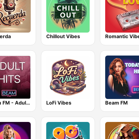
erda
Chillout Vibes
Romantic Vib
Beam FM - Adult Hits
LoFi Vibes
Beam FM