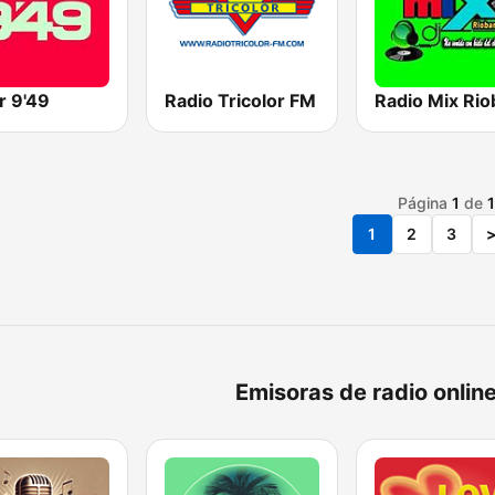
r 9'49
Radio Tricolor FM
Página
1
de
1
2
3
Emisoras de radio onlin