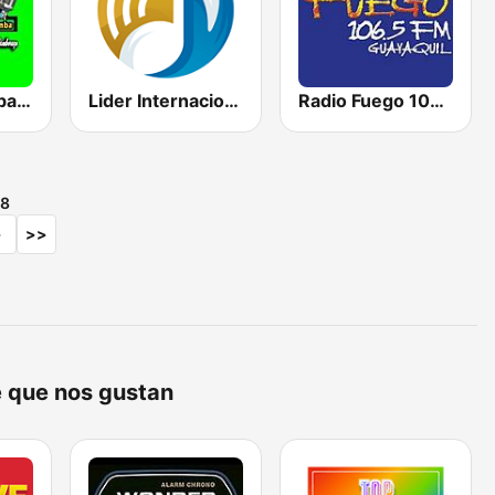
Radio Mix Riobamba
Lider Internacional 101.5 FM
Radio Fuego 106.5 FM
18
>
>>
e que nos gustan