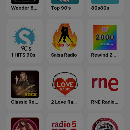
Wonder 80's
Top 90's
80s80s
1 HITS 90s
Salsa Radio
Rewind 2000's
Classic Rock Station
2 Love Radio
RNE Radio Nacional