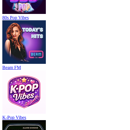
80s Pop Vibes
Beam FM
K-Pop Vibes