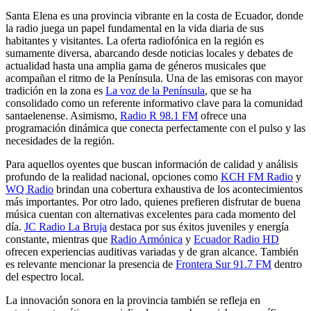
Santa Elena es una provincia vibrante en la costa de Ecuador, donde
la radio juega un papel fundamental en la vida diaria de sus
habitantes y visitantes. La oferta radiofónica en la región es
sumamente diversa, abarcando desde noticias locales y debates de
actualidad hasta una amplia gama de géneros musicales que
acompañan el ritmo de la Península. Una de las emisoras con mayor
tradición en la zona es
La voz de la Península
, que se ha
consolidado como un referente informativo clave para la comunidad
santaelenense. Asimismo,
Radio R 98.1 FM
ofrece una
programación dinámica que conecta perfectamente con el pulso y las
necesidades de la región.
Para aquellos oyentes que buscan información de calidad y análisis
profundo de la realidad nacional, opciones como
KCH FM Radio
y
WQ Radio
brindan una cobertura exhaustiva de los acontecimientos
más importantes. Por otro lado, quienes prefieren disfrutar de buena
música cuentan con alternativas excelentes para cada momento del
día.
JC Radio La Bruja
destaca por sus éxitos juveniles y energía
constante, mientras que
Radio Armónica
y
Ecuador Radio HD
ofrecen experiencias auditivas variadas y de gran alcance. También
es relevante mencionar la presencia de
Frontera Sur 91.7 FM
dentro
del espectro local.
La innovación sonora en la provincia también se refleja en