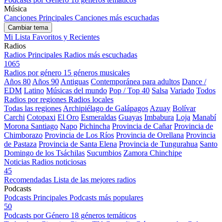
Música
Canciones Principales
Canciones más escuchadas
Cambiar tema
Mi Lista
Favoritos y Recientes
Radios
Radios Principales
Radios más escuchadas
1065
Radios por género
15 géneros musicales
Años 80
Años 90
Antiguas
Contemporánea para adultos
Dance /
EDM
Latino
Músicas del mundo
Pop / Top 40
Salsa
Variado
Todos
Radios por regiones
Radios locales
Todas las regiones
Archipiélago de Galápagos
Azuay
Bolívar
Carchi
Cotopaxi
El Oro
Esmeraldas
Guayas
Imbabura
Loja
Manabí
Morona Santiago
Napo
Pichincha
Provincia de Cañar
Provincia de
Chimborazo
Provincia de Los Ríos
Provincia de Orellana
Provincia
de Pastaza
Provincia de Santa Elena
Provincia de Tungurahua
Santo
Domingo de los Tsáchilas
Sucumbios
Zamora Chinchipe
Noticias
Radios noticiosas
45
Recomendadas
Lista de las mejores radios
Podcasts
Podcasts Principales
Podcasts más populares
50
Podcasts por Género
18 géneros temáticos