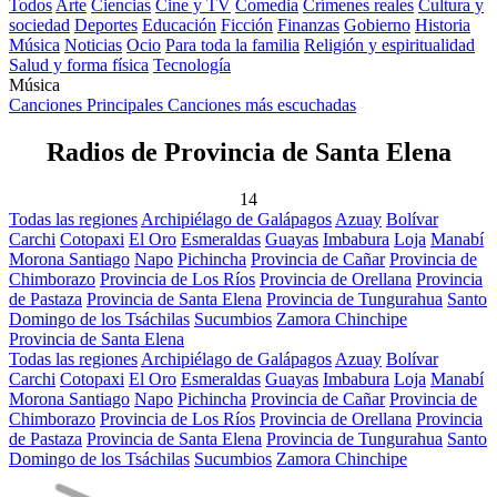
Todos
Arte
Ciencias
Cine y TV
Comedia
Crímenes reales
Cultura y
sociedad
Deportes
Educación
Ficción
Finanzas
Gobierno
Historia
Música
Noticias
Ocio
Para toda la familia
Religión y espiritualidad
Salud y forma física
Tecnología
Música
Canciones Principales
Canciones más escuchadas
Radios de Provincia de Santa Elena
14
Todas las regiones
Archipiélago de Galápagos
Azuay
Bolívar
Carchi
Cotopaxi
El Oro
Esmeraldas
Guayas
Imbabura
Loja
Manabí
Morona Santiago
Napo
Pichincha
Provincia de Cañar
Provincia de
Chimborazo
Provincia de Los Ríos
Provincia de Orellana
Provincia
de Pastaza
Provincia de Santa Elena
Provincia de Tungurahua
Santo
Domingo de los Tsáchilas
Sucumbios
Zamora Chinchipe
Provincia de Santa Elena
Todas las regiones
Archipiélago de Galápagos
Azuay
Bolívar
Carchi
Cotopaxi
El Oro
Esmeraldas
Guayas
Imbabura
Loja
Manabí
Morona Santiago
Napo
Pichincha
Provincia de Cañar
Provincia de
Chimborazo
Provincia de Los Ríos
Provincia de Orellana
Provincia
de Pastaza
Provincia de Santa Elena
Provincia de Tungurahua
Santo
Domingo de los Tsáchilas
Sucumbios
Zamora Chinchipe