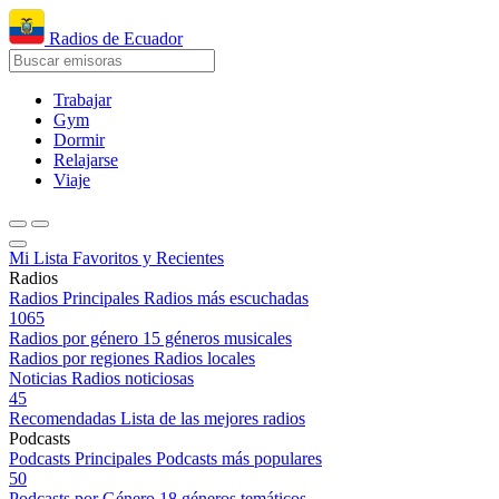
Radios de Ecuador
Trabajar
Gym
Dormir
Relajarse
Viaje
Mi Lista
Favoritos y Recientes
Radios
Radios Principales
Radios más escuchadas
1065
Radios por género
15 géneros musicales
Radios por regiones
Radios locales
Noticias
Radios noticiosas
45
Recomendadas
Lista de las mejores radios
Podcasts
Podcasts Principales
Podcasts más populares
50
Podcasts por Género
18 géneros temáticos