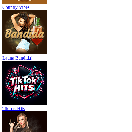
Country Vibes
Latina Bandida!
TikTok Hits