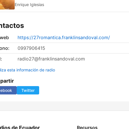
Enrique Iglesias
ntactos
 web
https://27romantica.franklinsandoval.com/
fono:
0997906415
:
radio27@franklinsandoval.com
liza esta información de radio
artir
cebook
Twitter
dios de Ecuador
Recursos