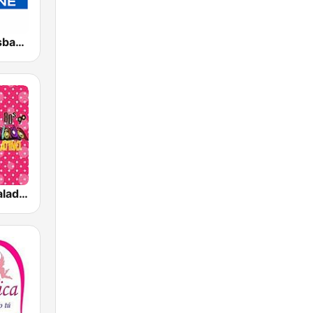
4BC 882 Brisbane
Latino Pop Baladas 90s_to_2010