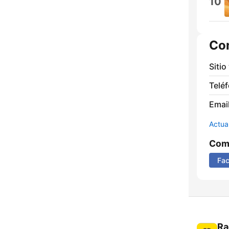
10
Co
Sitio
Telé
Email
Actua
Comp
Fa
Ra