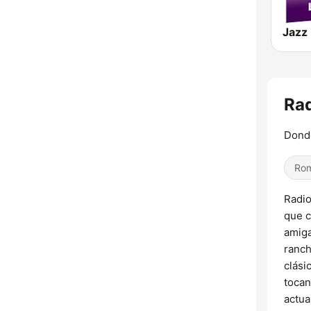
Rad
Donde
Rom
Radio
que c
amiga
ranch
clási
tocan
actua