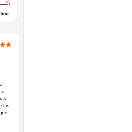
tica
n
or
dio
hata,
e los
 que