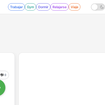
Trabajar
Gym
Dormir
Relajarse
Viaje
0