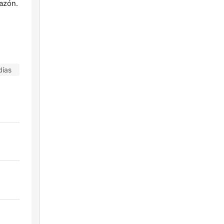
azón.
días