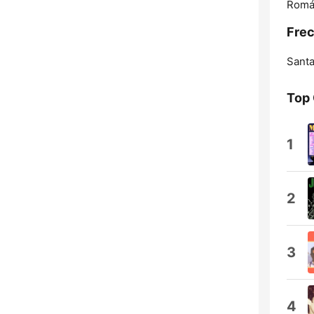
Román
Frec
Santa
Top
1
2
3
4