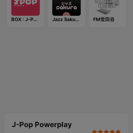
BOX : J-POP Radio - ジェイポップ 無線
Jazz Sakura - asia DREAM radio
FM世田谷
J-Pop Powerplay