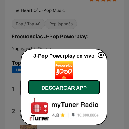
The Heart Of J-Pop Music
Pop / Top 40
Pop japonés
Frecuencias J-Pop Powerplay:
Nagoya-shi:
Online
J-Pop Powerplay en vivo
Top Canciones
Últimos 7 días
Últimos 30 días
ピカレスク
DESCARGAR APP
1
Kento Nakajima
Jettin'
2
THE JET BOY BANGERZ