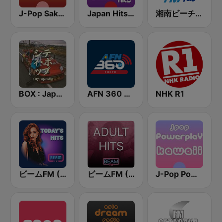
J-Pop Sakura 懐かしい
Japan Hits - Asia DREAM Radio
湘南ビーチFM (Shonan Beach FM)
BOX : Japan City Pop -日本のシティポップ
AFN 360 Tokyo (Japan Only)
NHK R1
ビームFM (Beam FM)
ビームFM (Beam FM) - Adult Hits
J-Pop Powerplay Kawaii