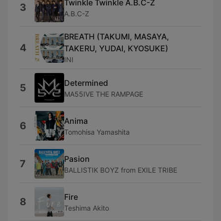
Twinkle Twinkle A.B.C-Z
3
A.B.C-Z
BREATH (TAKUMI, MASAYA,
4
TAKERU, YUDAI, KYOSUKE)
INI
Determined
5
MA55IVE THE RAMPAGE
Anima
6
Tomohisa Yamashita
Pasion
7
BALLISTIK BOYZ from EXILE TRIBE
Fire
8
Teshima Akito