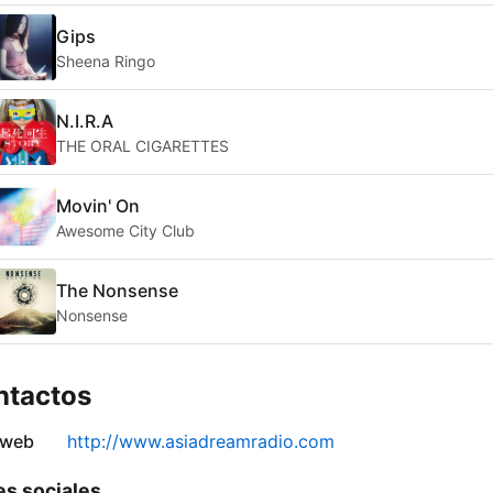
Gips
Sheena Ringo
N.I.R.A
THE ORAL CIGARETTES
Movin' On
Awesome City Club
The Nonsense
Nonsense
ntactos
 web
http://www.asiadreamradio.com
s sociales