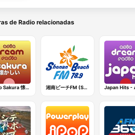
as de Radio relacionadas
J-Pop Sakura 懐かしい
湘南ビーチFM (Shonan Beach FM)