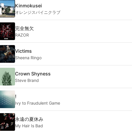
Kinmokusei
オレンジスパイニクラブ
完全無欠
RAZOR
Victims
Sheena Ringo
Crown Shyness
Steve Brand
!
Ivy to Fraudulent Game
永遠の夏休み
My Hair Is Bad