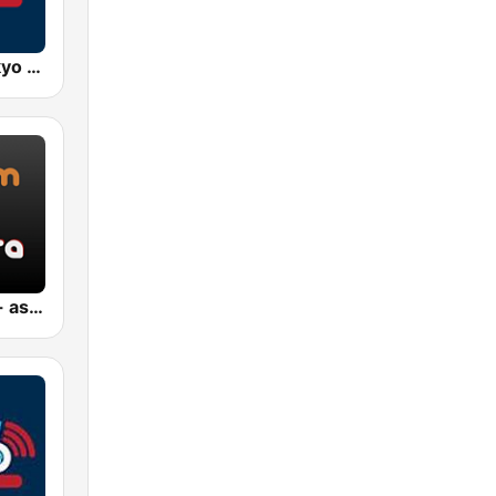
AFN 360 Tokyo (Japan Only)
Jazz Sakura - asia DREAM radio