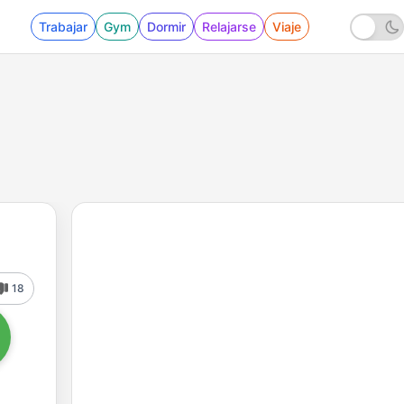
Trabajar
Gym
Dormir
Relajarse
Viaje
18