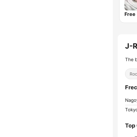
J-
The b
Ro
Frec
Nagoy
Toky
Top