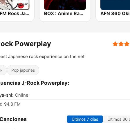
Free FM Rock Japan
BOX : Anime Radio -アニメラジオ
Rock Powerplay
est Japanese rock experience on the net.
ck
Pop japonés
uencias J-Rock Powerplay:
a-shi:
Online
o:
94.8 FM
 Canciones
Últimos 7 días
Últimos 30 