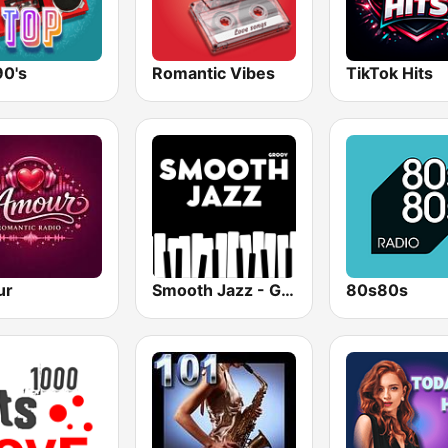
90's
Romantic Vibes
TikTok Hits
ur
Smooth Jazz - Groov
80s80s