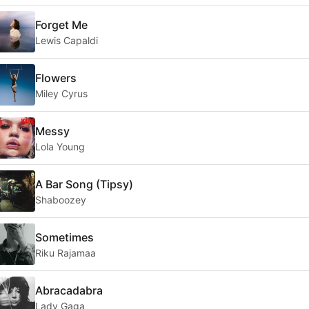
Forget Me
Lewis Capaldi
Flowers
Miley Cyrus
Messy
Lola Young
A Bar Song (Tipsy)
Shaboozey
Sometimes
Riku Rajamaa
Abracadabra
Lady Gaga