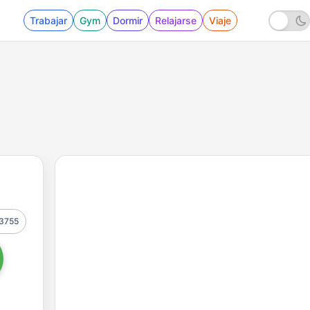
Trabajar
Gym
Dormir
Relajarse
Viaje
3755