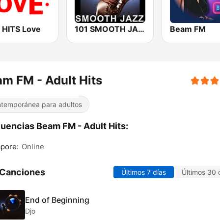
 HITS Love
101 SMOOTH JAZZ
Beam FM
m FM - Adult Hits
temporánea para adultos
uencias Beam FM - Adult Hits:
pore:
Online
 Canciones
Últimos 7 días
Últimos 30 
End of Beginning
Djo