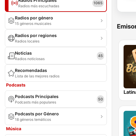
Radios Principales
1065
Radios más escuchadas
Radios por género
15 géneros musicales
Emisor
Radios por regiones
Radios locales
Noticias
45
Radios noticiosas
Recomendadas
Lista de las mejores radios
Podcasts
Latin
Podcasts Principales
50
Podcasts más populares
Podcasts por Género
18 géneros temáticos
Música