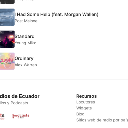
I Had Some Help (feat. Morgan Wallen)
Post Malone
Standard
Young Miko
Ordinary
Alex Warren
dios de Ecuador
Recursos
Locutores
ios y Podcasts
Widgets
Blog
Sitios web de radio por paí