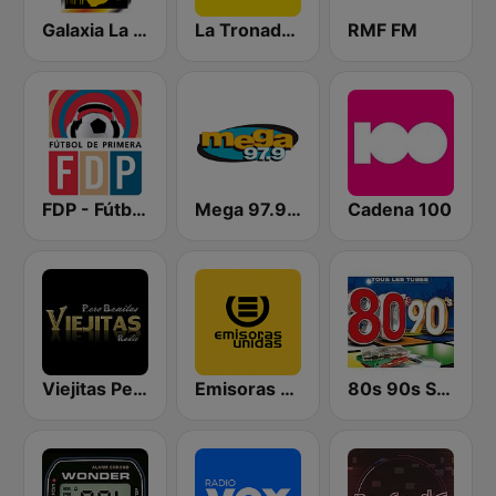
Galaxia La Picosa
La Tronadora
RMF FM
FDP - Fútbol de Primera
Mega 97.9 FM
Cadena 100
Viejitas Pero Bonitas Radio
Emisoras Unidas
80s 90s Super Pop Hits