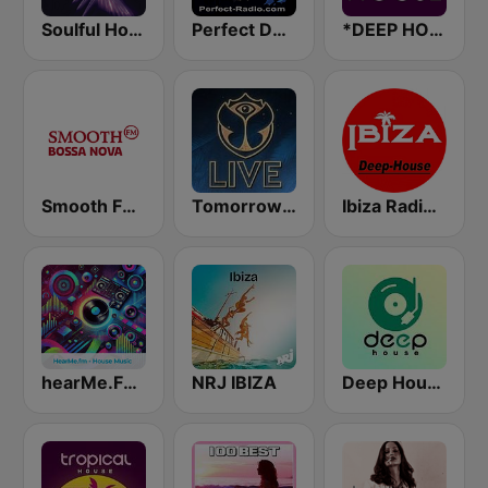
Soulful House
Perfect Deep House
*DEEP HOUSE
Smooth FM Bossa Nova
Tomorrowland Live
Ibiza Radios - Deep House
hearMe.FM House
NRJ IBIZA
Deep House Radio