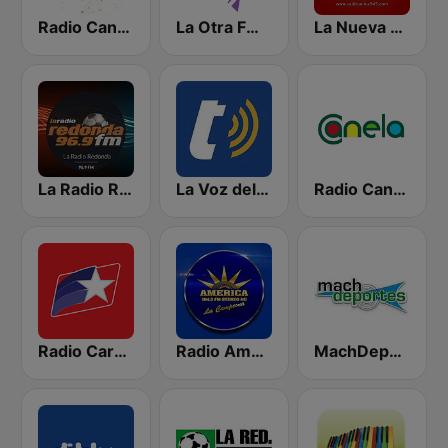
Radio Canela Quito
La Otra FM - Quito
La Nueva Unica 94.5 FM
La Radio Redonda 96.9 FM
La Voz del Tomebamba
Radio Canela Guayas
Radio Caravana
Radio América Estereo
MachDeportes