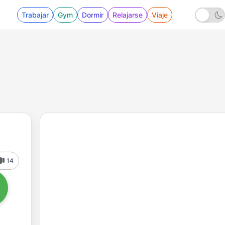
Trabajar
Gym
Dormir
Relajarse
Viaje
14