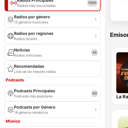
Radios Principales
1065
Radios más escuchadas
Radios por género
15 géneros musicales
Radios por regiones
Emisor
Radios locales
Noticias
45
Radios noticiosas
Recomendadas
Lista de las mejores radios
Podcasts
Podcasts Principales
50
Podcasts más populares
Podcasts por Género
18 géneros temáticos
Música