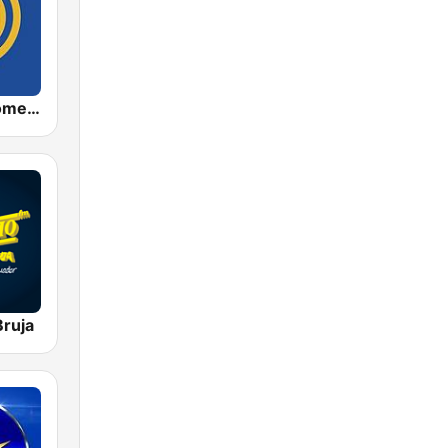
La Voz del Tomebamba
Bruja