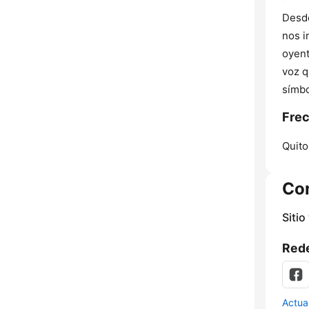
Desde
nos i
oyent
voz q
símbo
Frec
Quito
Co
Sitio
Rede
Actua