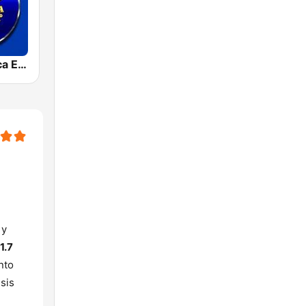
Radio América Estereo
 y
1.7
nto
isis