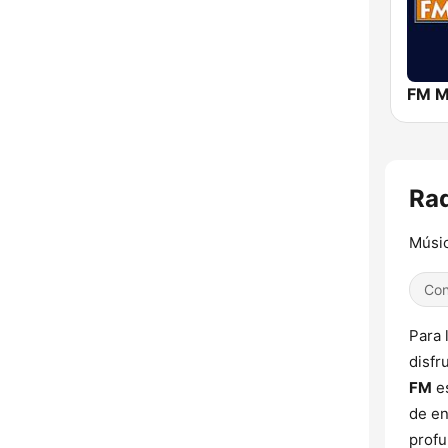
FM 
Rad
Músic
Con
Para 
disfr
FM
es
de en
profu