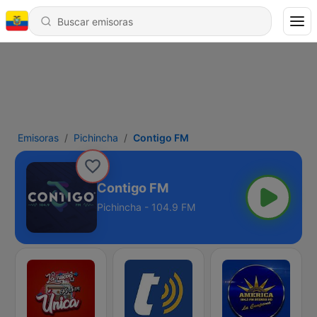
Emisoras
Pichincha
Contigo FM
Contigo FM
Pichincha - 104.9 FM