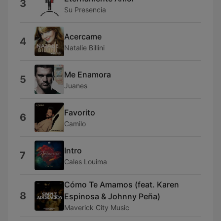
3
Su Presencia
Acercame
4
Natalie Billini
Me Enamora
5
Juanes
Favorito
6
Camilo
Intro
7
Cales Louima
Cómo Te Amamos (feat. Karen
8
Espinosa & Johnny Peña)
Maverick City Music