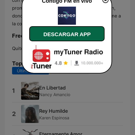
con la vida diaria de sus oyentes. La estación
Contigo FM en vivo
promueve un espacio de diálogo y participación,
donde la música es el lenguaje universal que une a
la comunidad.
DESCARGAR APP
Frecuencias Contigo FM:
Quito:
104.9 FM
Top Canciones
Últimos 7 días
Últimos 30 días
En Libertad
1
Nancy Amancio
Rey Humilde
2
Karen Espinosa
Eternamente Amor