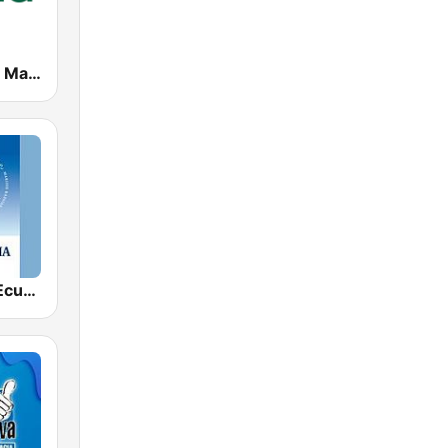
Radio Canela Manabí
Radio Maria Ecuador