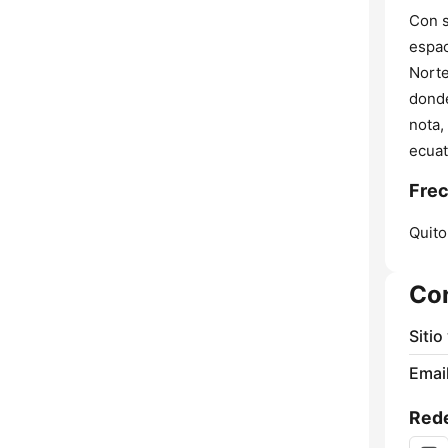
Con s
espac
Norte
donde
nota,
ecuat
Frec
Quito
Co
Sitio
Email
Rede