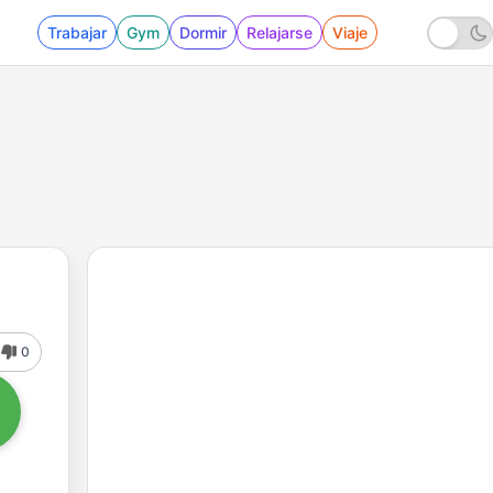
Trabajar
Gym
Dormir
Relajarse
Viaje
0