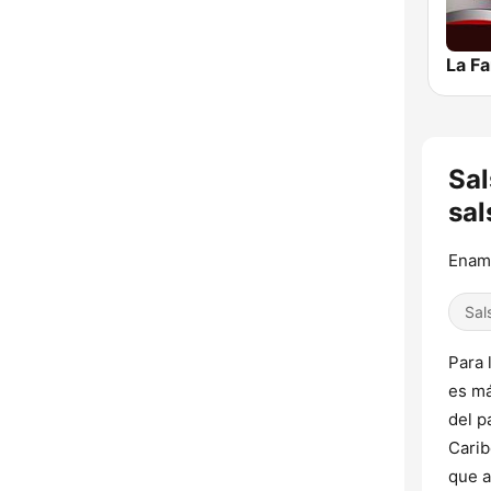
Sal
sal
Enamo
Sal
Para 
es má
del p
Carib
que a