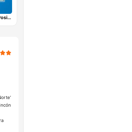
Radio Onda Positiva 94.1 FM
Norte'
rincón
ra