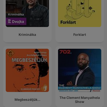
Kriminálka
Forklart
The Clement Manyathela
Megbeszéljük...
Show