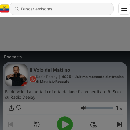
Podcasts
Il Volo del Mattino
Radio Deejay
|
4925 - L'ultimo momento elettronico
di Maurizio Rossato
Fabio Volo ti aspetta in diretta da lunedì a venerdì alle 9. Solo
su Radio Deejay.
1
x
Volumen