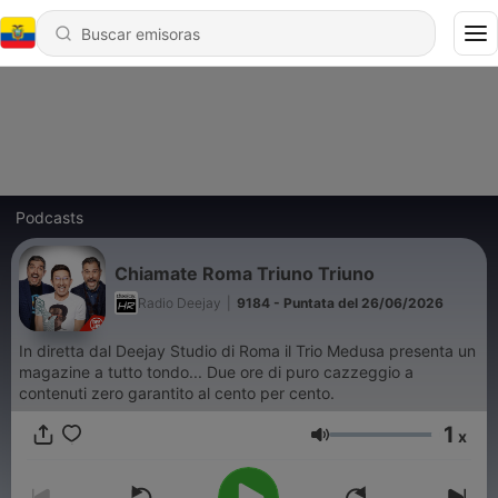
Podcasts
Chiamate Roma Triuno Triuno
Radio Deejay
|
9184 - Puntata del 26/06/2026
In diretta dal Deejay Studio di Roma il Trio Medusa presenta un
magazine a tutto tondo... Due ore di puro cazzeggio a
contenuti zero garantito al cento per cento.
1
x
Volumen