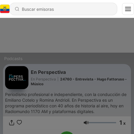
Podcasts
En Perspectiva
En Perspectiva
|
24760 - Entrevista - Hugo Fattoruso -
Músico
Periodismo profesional e independiente, con la conducción de
Emiliano Cotelo y Romina Andrioli. En Perspectiva es un
programa periodístico con 40 años de historia al aire, hoy en
Radiomundo 1170 AM y plataformas digitales.
1
x
Volumen