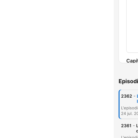
Capí
Episod
-
2362
24 jul. 
-
2361