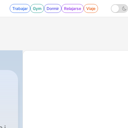
Trabajar
Gym
Dormir
Relajarse
Viaje
 i