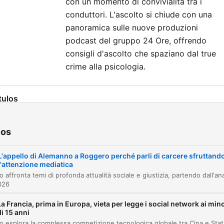
con un momento di convivialità tra i
costa
, ossia l’articolo di
conduttori. L'ascolto si chiude con una
giornale più inutile del gior
panoramica sulle nuove produzioni
insindacabile giudizio del
podcast del gruppo 24 Ore, offrendo
conduttore, e
Mani sul
consigli d'ascolto che spaziano dal true
volante
, cioè la notizia ch
crime alla psicologia.
arrabbiare di più.
tulos
Introduzione e saluti tra i<0xC2>
00:00:00
<0xA0>conduttori
ios
Il caso Ilaria Salis e le notifiche giudiziarie
00:04:09
L'appello di Alemanno a Roggero perché parli di carcere sfruttand
l'attenzione mediatica
Nuove norme sulla responsabilità penale dei
00:07:55
minorenni
2026
Intervista a Gianni Alemanno: l'emergenza
00:10:13
La Francia, prima in Europa, vieta per legge i social network ai mino
carceraria
di 15 anni
La riforma del carcere tra merito e sicurezza
00:16:32