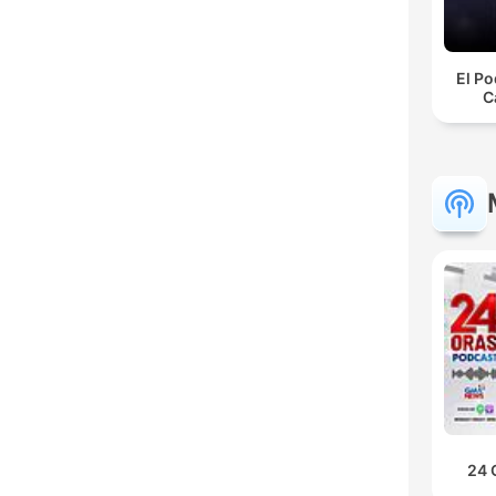
El Po
C
24 