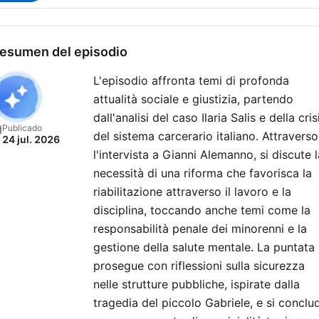
storie, quelle dei personag
famosi e delle persone co
, imprenditori, insegnanti,
esumen del episodio
studenti, pensionati che
L'episodio affronta temi di profonda
concorrono con le loro
attualità sociale e giustizia, partendo
esperienze e le loro emozio
dall'analisi del caso Ilaria Salis e della cris
raccontare le molte
Publicado
del sistema carcerario italiano. Attraverso
24 jul. 2026
sfaccettature della realtà. 
l'intervista a Gianni Alemanno, si discute l
sono gli ospiti e ci sono i
necessità di una riforma che favorisca la
personaggi a cui dà vita
riabilitazione attraverso il lavoro e la
Leonardo Manera, che
disciplina, toccando anche temi come la
rappresentano le
responsabilità penale dei minorenni e la
esasperazioni della realtà 
gestione della salute mentale. La puntata
spesso sono più veri del re
prosegue con riflessioni sulla sicurezza
E poi le rubriche
Il funamb
nelle strutture pubbliche, ispirate dalla
del giorno
e a grande
tragedia del piccolo Gabriele, e si conclu
richiesta tornano
La carta