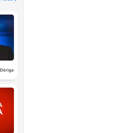
,
-Dóriga
 il