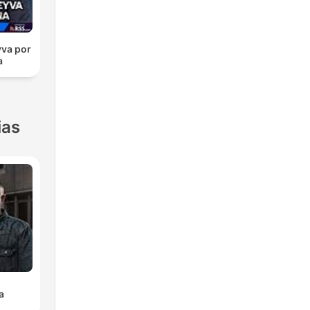
te
va por
a
i
ias
iso
a