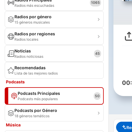
1065
Radios más escuchadas
Radios por género
15 géneros musicales
Radios por regiones
Radios locales
Noticias
45
Radios noticiosas
Recomendadas
Lista de las mejores radios
Podcasts
00
Podcasts Principales
50
Podcasts más populares
Podcasts por Género
18 géneros temáticos
Música
Re