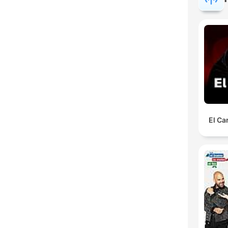
H
Dest
El Ca