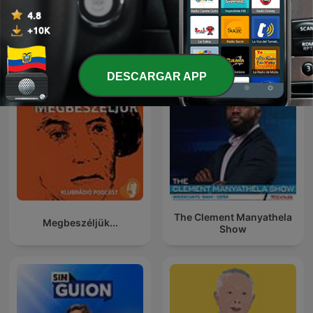
Kriminálka
Forklart
DESCARGAR APP
The Clement Manyathela
Megbeszéljük...
Show