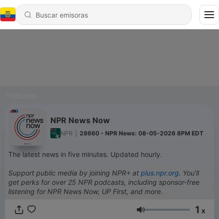
Podcasts
NPR News Now
NPR
|
28660 - NPR News: 08-05-2026 8PM EDT
The latest news in five minutes. Updated hourly.
Support public media by joining NPR+ at
plus.npr.org
. You’ll
get perks for over 25 NPR podcasts, including sponsor-free
listening for NPR News Now, UP First, and more.
1
x
Volumen