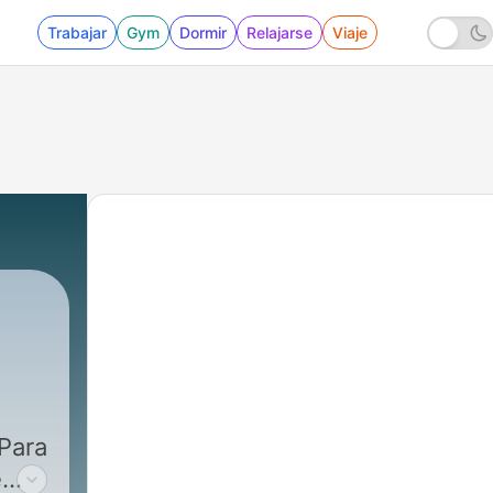
Trabajar
Gym
Dormir
Relajarse
Viaje
 Para
e