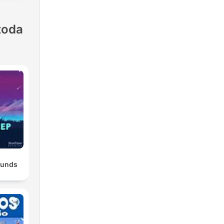
toda
ounds