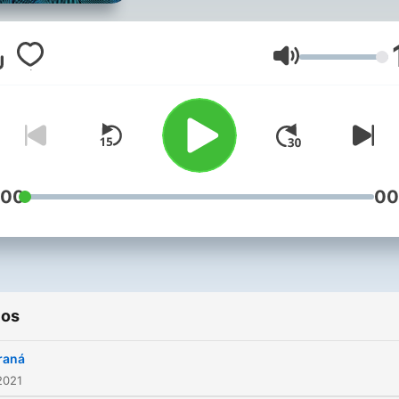
nossa cultura. Vamos cont
todas as possíveis.
Volumen
:00
00
ios
raná
2021