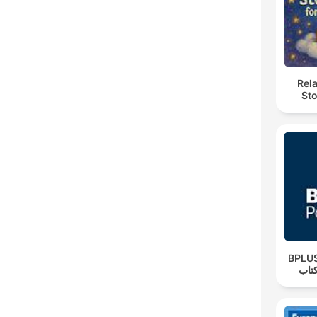
Rel
Sto
‌BPLUS لاس پادکست
تاب