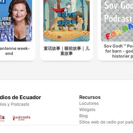
Sov Godt ™ Po
 antenne week-
童话故事｜睡前故事｜儿
for barn - god
end
童故事
historier 
sengekant
dios de Ecuador
Recursos
Locutores
ios y Podcasts
Widgets
Blog
Sitios web de radio por paí