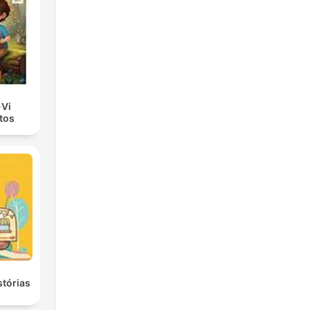
-Vi
tos
stórias