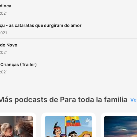
dioca
2021
çu - as cataratas que surgiram do amor
2021
do Novo
2021
 Crianças (Trailer)
2021
Más podcasts de Para toda la familia
Ve