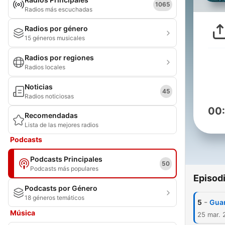
1065
Radios más escuchadas
Radios por género
15 géneros musicales
Radios por regiones
Radios locales
Noticias
45
Radios noticiosas
00
Recomendadas
Lista de las mejores radios
Podcasts
Podcasts Principales
50
Podcasts más populares
Episod
Podcasts por Género
18 géneros temáticos
-
5
Gua
Música
25 mar. 