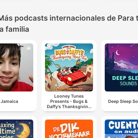
Más podcasts internacionales de Para 
la familia
Looney Tunes
Jamaica
Presents - Bugs &
Deep Sleep S
Daffy’s Thanksgiving
Road Trip