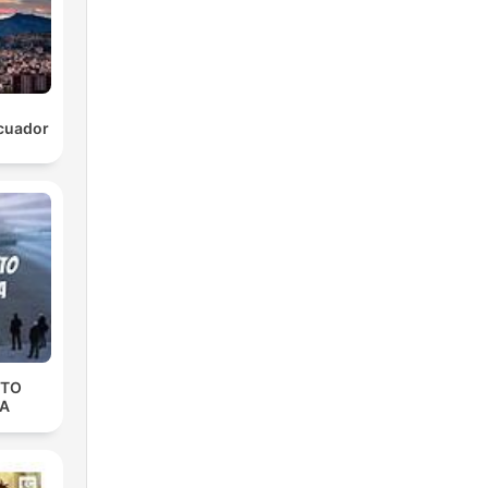
cuador
NTO
IA