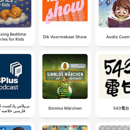
axing Bedtime
Dik Voormekaar Show
Audio Cuen
ries for Kids
بی‌پ
Sinnlos Märchen
543電台
فارسی خلاصه ک