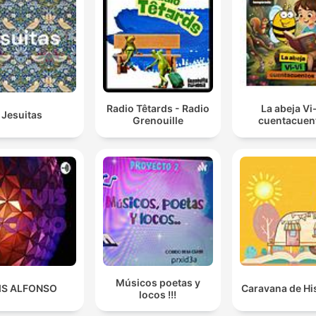
Radio Têtards - Radio
La abeja Vi
Jesuitas
Grenouille
cuentacuen
Músicos poetas y
IS ALFONSO
Caravana de Hi
locos !!!