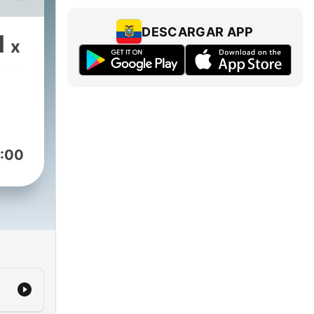
ar
DESCARGAR APP
1
x
:00