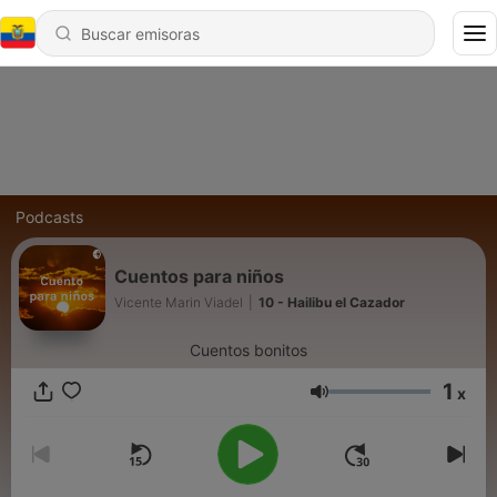
Podcasts
Cuentos para niños
Vicente Marin Viadel
|
10 - Hailibu el Cazador
Cuentos bonitos
1
x
Volumen