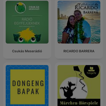
Csukás Meserádió
RICARDO BARRERA