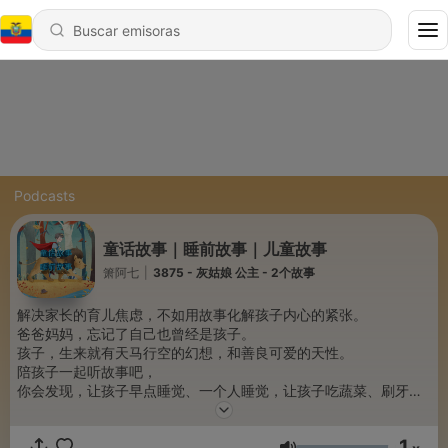
Podcasts
童话故事｜睡前故事｜儿童故事
箫阿七
|
3875 - 灰姑娘 公主 - 2个故事
解决家长的育儿焦虑，不如用故事化解孩子内心的紧张。
爸爸妈妈，忘记了自己也曾经是孩子。
孩子，生来就有天马行空的幻想，和善良可爱的天性。
陪孩子一起听故事吧，
你会发现，让孩子早点睡觉、一个人睡觉，让孩子吃蔬菜、刷牙、
洗澡，让孩子少看电视、玩游戏，没有那么难。
你，不需要大动干戈，咆哮。用这些温柔的、春风化雨的故事，陪
1
伴你的小天使。你也可以，睡个好觉。