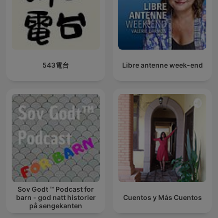
543電台
Libre antenne week-end
Sov Godt ™ Podcast for
barn - god natt historier
Cuentos y Más Cuentos
på sengekanten