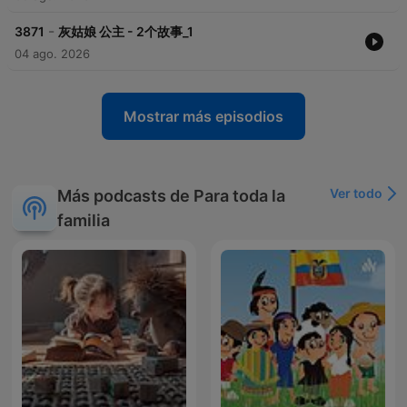
-
3871
灰姑娘 公主 - 2个故事_1
04 ago. 2026
Mostrar más episodios
Ver todo
Más podcasts de Para toda la
familia