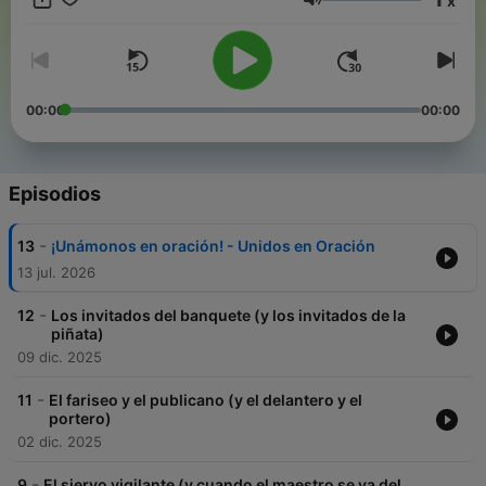
x
podemos aplicar esas grandes enseñanzas en nuestras vidas.
Volumen
¡Prepara tus oídos, tu imaginación y tu corazón para un viaje
inolvidable!
00:00
00:00
Episodios
-
13
¡Unámonos en oración! - Unidos en Oración
13 jul. 2026
-
12
Los invitados del banquete (y los invitados de la
piñata)
09 dic. 2025
-
11
El fariseo y el publicano (y el delantero y el
portero)
02 dic. 2025
-
9
El siervo vigilante (y cuando el maestro se va del