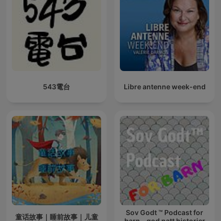
543電台
Libre antenne week-end
Sov Godt ™ Podcast for
童话故事｜睡前故事｜儿童
barn - god natt historier