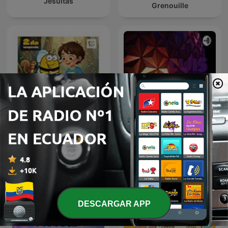
Jesuitas
Grenouille
La abeja Vi-Vi
LUIS ALFONSO
cuentacuentos
DESCARGAR APP