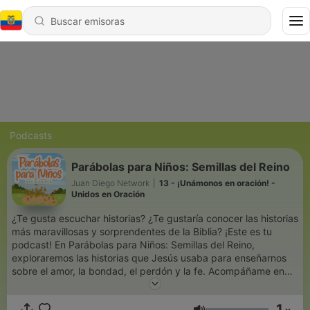
Podcasts
Parábolas para Niños: Semillas del Reino
Juan Diego Network
|
13 - ¡Unámonos en oración! -
Unidos en Oración
¿Te gusta escuchar historias? ¿Te gustaría conocer las historias
más maravillosas y sorprendentes de la Biblia? ¡Este es tu
podcast! En Parábolas para Niños: Semillas del Reino,
exploraremos las historias que Jesús usaba para enseñarnos
sobre el amor, la bondad, el perdón y la fe. Acompáñame en
cada episodio para sumergirnos en una parábola, entender su
mensaje de una manera simple y divertida, y descubrir cómo
1