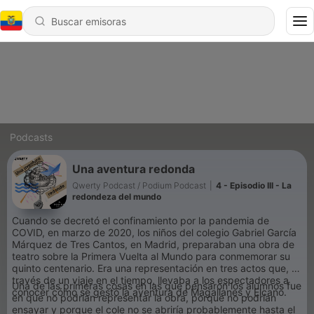
Podcasts
Una aventura redonda
Qwerty Podcast / Podium Podcast
|
4 - Episodio III - La
redondeza del mundo
Cuando se decretó el confinamiento por la pandemia de
COVID, en marzo de 2020, los niños del colegio Gabriel García
Márquez de Tres Cantos, en Madrid, preparaban una obra de
teatro sobre la Primera Vuelta al Mundo para conmemorar su
quinto centenario. Era una representación en tres actos que, a
través de un viaje en el tiempo, llevaba a los espectadores a
Una de las primeras cosas en las que pensaron los alumnos fue
conocer cómo se gestó la aventura de Magallanes y Elcano.
en que no podrían representar la obra, porque no podrían
ensayar y porque el cole no se abriría probablemente hasta el