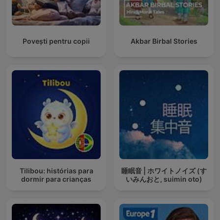
Povești pentru copii
Akbar Birbal Stories
Tilibou: histórias para
睡眠音 | ホワイトノイズ (す
dormir para crianças
いみんおと, suimin oto)