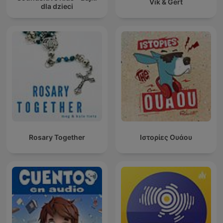
Vik & Gert
dla dzieci
Rosary Together
Ιστορίες Ουάου