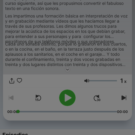
curso siguiente, así que les propusimos convertir el fabuloso
texto en una ficción sonora.
Les impartimos una formación básica en interpretación de voz
y en grabación mediante vídeos que les hacíamos llegar a
través de sus profesoras. Les dimos algunos trucos para
mejorar la acústica de los espacios en los que debían grabar,
para entender a sus personajes y para configurar los
micrófonos de sus teléfonos móviles o sus ordenadores.
Cada uno sonaba distinto, porque lo grabaron en sus cuartos,
o en la cocina, en el baño, en la terraza justo después de los
aplausos a los sanitarios, en el coche en el garaje… Y todo
durante el confinamiento, treinta y dos voces grabadas en
treinta y dos lugares distintos con treinta y dos dispositivos
diferentes. ¿Tendría calidad suficiente? ¿Habría fluidez en la
dramatización, si no podían darse la réplica unos a otros? Pues
1
la verdad es que no nos importaba demasiado, porque lo
x
Volumen
realmente interesante era que lo hubieran hecho, que se
convirtiera para los niños en un reto, en una actividad
enriquecedora, novedosa, durante el tiempo que todos
permanecíamos encerrados en nuestras casas. Aun así, nos
sorprendió el resultado.
00:00
00:00
Episodios