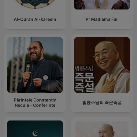
Al-Quran Al-kareem
Pr Madiama Fall
Părintele Constantin
법륜스님의 즉문즉설
Necula - Conferințe