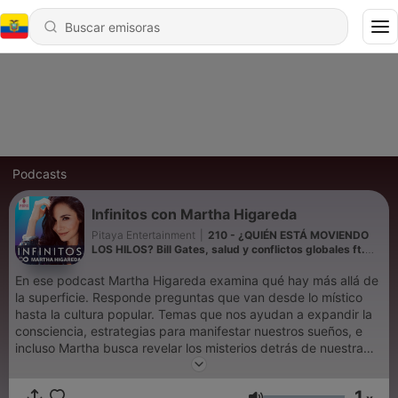
Podcasts
Infinitos con Martha Higareda
Pitaya Entertainment
|
210 - ¿QUIÉN ESTÁ MOVIENDO
LOS HILOS? Bill Gates, salud y conflictos globales ft.
Nicolás Moras
En ese podcast Martha Higareda examina qué hay más allá de
la superficie. Responde preguntas que van desde lo místico
hasta la cultura popular. Temas que nos ayudan a expandir la
consciencia, estrategias para manifestar nuestros sueños, e
incluso Martha busca revelar los misterios detrás de nuestra
realidad. Con invitados especiales y episodios que serán una
guía para encontrar las respuestas que nos hemos preguntado
1