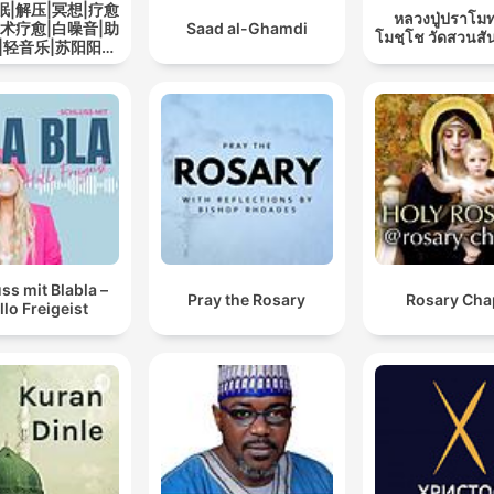
眠|解压|冥想|疗愈
หลวงปู่ปราโมท
艺术疗愈|白噪音|助
Saad al-Ghamdi
โมชฺโช วัดสวนสั
|轻音乐|苏阳阳频
道
ss mit Blabla –
Pray the Rosary
Rosary Cha
llo Freigeist