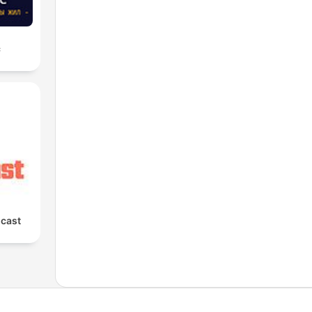
с
cast