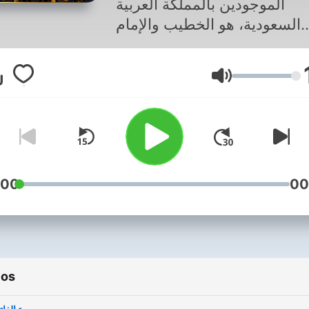
الموجودين بالمملكة العربية
السعودية، هو الخطيب والإمام
ص بمسجد الملك خالد الموجود
ي مدينة الرياض، اشتهر بتلاوته
Volumen
قرآن الكريم بصوت عذب يملؤه
ع وجعلته طريقته المميزة في
وة أن يعلو صيته ويلمع نجمه بين
كبر المقرئين في الوطن العربي
:00
00
ios