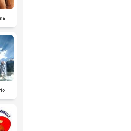
ana
rio