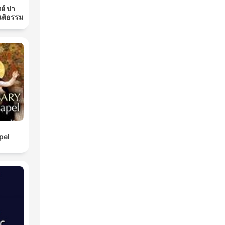
ย์ ปา
นติธรรม
pel