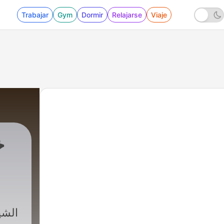
Trabajar
Gym
Dormir
Relajarse
Viaje
خ
الشي