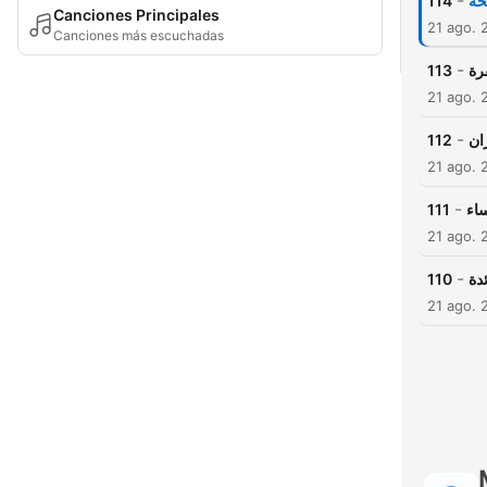
-
114
حة
Canciones Principales
21 ago. 
Canciones más escuchadas
-
113
رة
21 ago. 
-
112
ان
21 ago. 
-
111
اء
21 ago. 
-
110
دة
21 ago. 