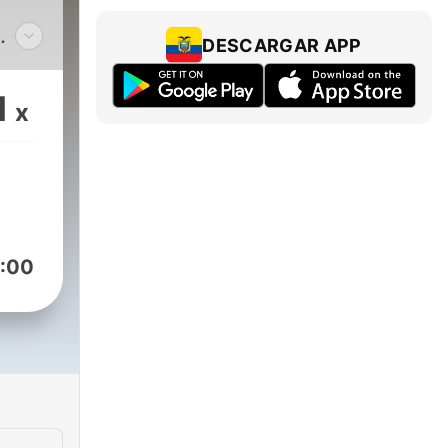
DESCARGAR APP
الخا
ف
1
x
لل
الخشو
التلا
أ
:00