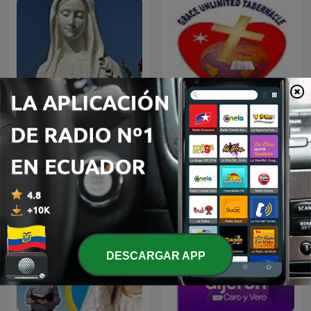
Reflexiones de los
Mensajes de la Virgen
Apostle V V Masilela
Maria en Medjugorje
DESCARGAR APP