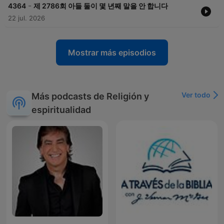
-
4364
제 2786회 아들 둘이 몇 년째 말을 안 합니다
22 jul. 2026
Mostrar más episodios
Ver todo
Más podcasts de Religión y
espiritualidad