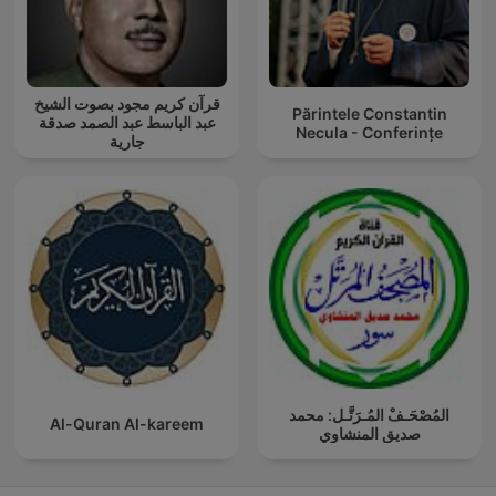
قرآن كريم مجود بصوت الشيخ
Părintele Constantin
عبد الباسط عبد الصمد صدقة
Necula - Conferințe
جارية
المُصْحَـفْ المُـرَتَّـل: محمد
Al-Quran Al-kareem
صديق المنشاوي