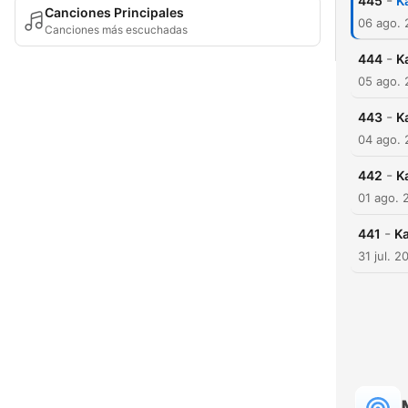
-
445
K
Canciones Principales
06 ago.
Canciones más escuchadas
-
444
K
05 ago.
-
443
K
04 ago.
-
442
K
01 ago. 
-
441
Ka
31 jul. 2