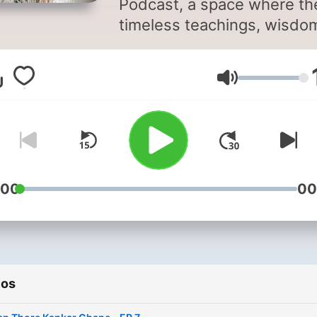
Podcast, a space where th
timeless teachings, wisdo
and philosophy of Osho ar
shared to guide you towar
Volumen
inner awareness, meditatio
mindfulness, and self-
transformation.
:00
00
ios