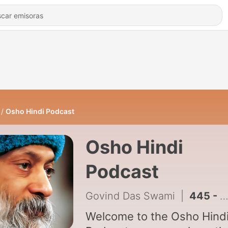
Osho Hindi Podcast
Osho Hindi
Podcast
Govind Das Swami
|
445 - Kan Thore Kankar Ghane - EP 7
Welcome to the Osho Hind