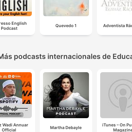
resso English
Quevedo 1
Adventista Rá
Podcast
Más podcasts internacionales de Educ
z Wadi Annuar
iTunes – On P
Martha Debayle
Official
Magazin