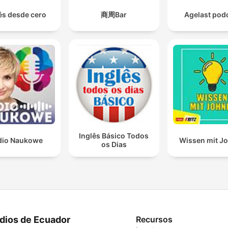
és desde cero
商周Bar
Agelast pod
Inglês Básico Todos
dio Naukowe
Wissen mit J
os Dias
dios de Ecuador
Recursos