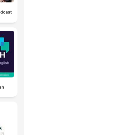
odcast
ish