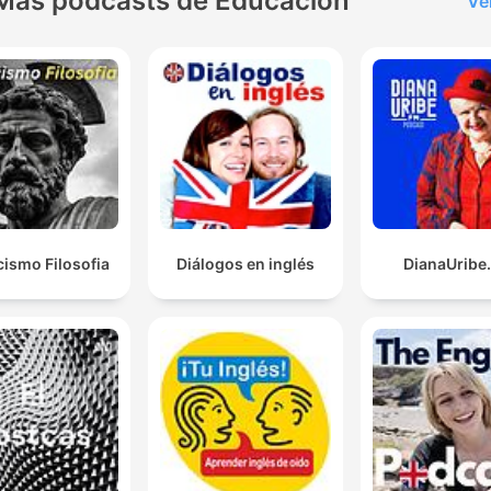
Más podcasts de Educación
Ve
cismo Filosofia
Diálogos en inglés
DianaUribe