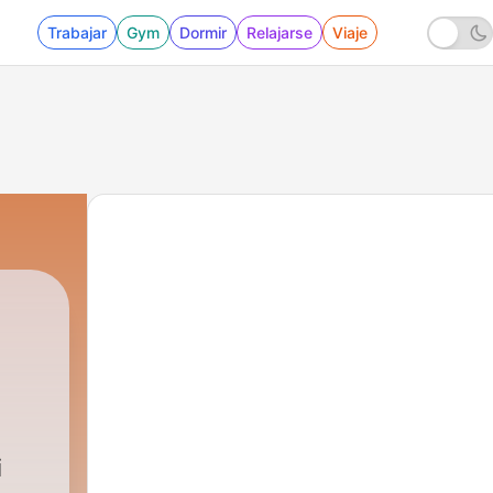
Trabajar
Gym
Dormir
Relajarse
Viaje
i