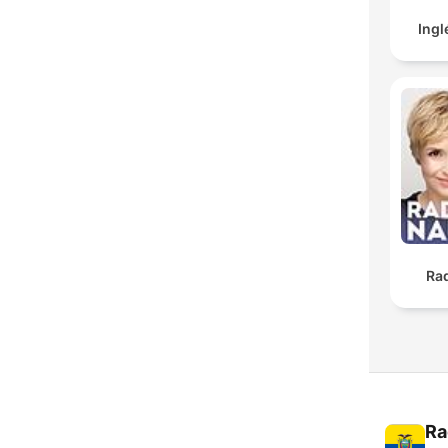
Ingl
Ra
Ra