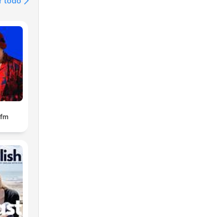
r todo
.fm