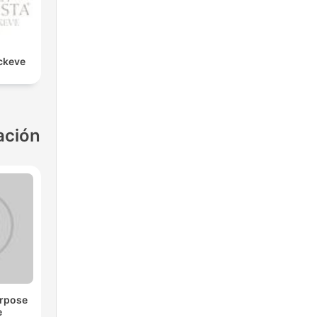
ckeve
ación
urpose
e