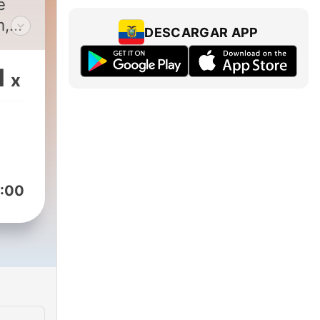
e
m,
DESCARGAR APP
e
d
1
x
n,
:00