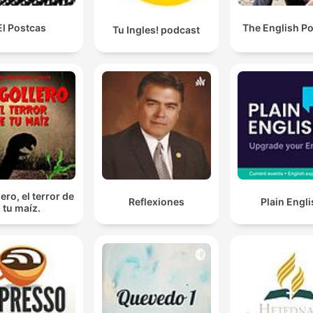
El Postcas
The English P
Tu Ingles! podcast
ero, el terror de
Reflexiones
Plain Engl
tu maíz.