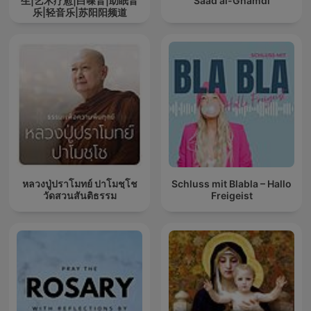
生|艺术疗愈|白噪音|助眠音
Saad al-Ghamdi
乐|轻音乐|苏阳阳频道
หลวงปู่ปราโมทย์ ปาโมชฺโช
Schluss mit Blabla – Hallo
วัดสวนสันติธรรม
Freigeist