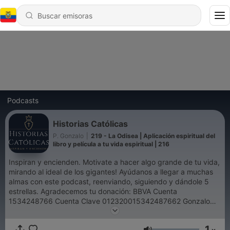
Podcasts
Historias Católicas
P. Gonzalo
|
219 - La Odisea | Aplicación espiritual del
libro y película a tu vida espiritual | 216
Inspiran y encienden. Motivate a hacer algo grande de tu vida,
mirando al ideal de los gigantes! Ayúdanos a llegar a muchas
almas con este podcast, reenviando, siguiendo y dándole 5
estrellas. Agradecemos tu donación: BBVA Cuenta
1534248766 Cuenta Clave 012320015342487662 Gonzalo
Viaña Leupold Síguenos en Historias Católicas (YouTube,
Instagram, Facebook)
1