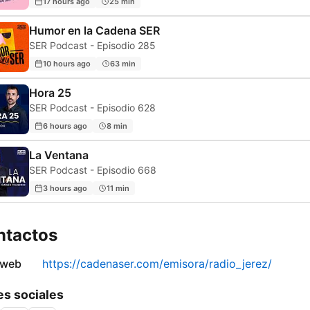
17 hours ago
25 min
Humor en la Cadena SER
SER Podcast - Episodio 285
10 hours ago
63 min
Hora 25
SER Podcast - Episodio 628
6 hours ago
8 min
La Ventana
SER Podcast - Episodio 668
3 hours ago
11 min
ntactos
 web
https://cadenaser.com/emisora/radio_jerez/
s sociales