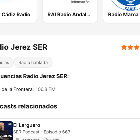
 Cádiz Radio
RAI Radio Andalucía Información
io Jerez SER
icias
Radio hablada
uencias Radio Jerez SER:
 de la Frontera:
106.8 FM
casts relacionados
El Larguero
SER Podcast - Episodio 667
3 hours ago
15 min