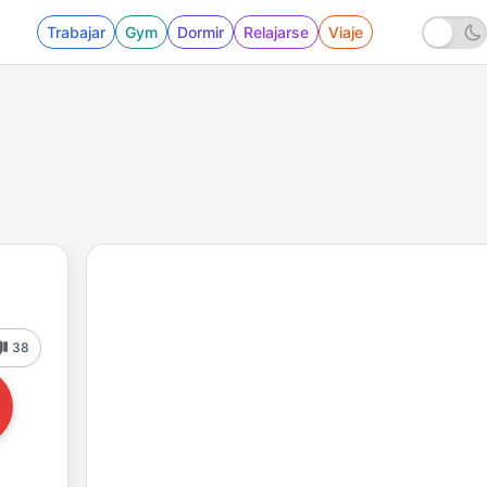
Trabajar
Gym
Dormir
Relajarse
Viaje
38