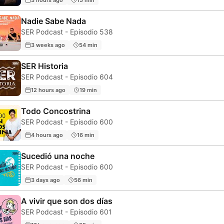
Nadie Sabe Nada
SER Podcast - Episodio 538
3 weeks ago
54 min
SER Historia
SER Podcast - Episodio 604
12 hours ago
19 min
Todo Concostrina
SER Podcast - Episodio 600
4 hours ago
16 min
Sucedió una noche
SER Podcast - Episodio 600
3 days ago
56 min
A vivir que son dos días
SER Podcast - Episodio 601