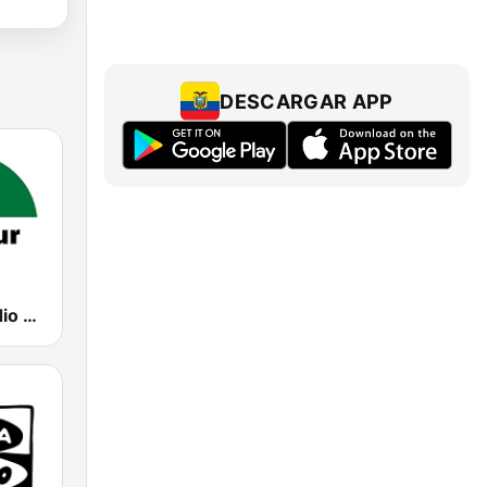
DESCARGAR APP
CanalSur Radio Cádiz