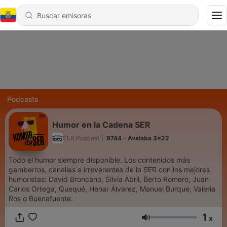
Podcasts
Humor en la Cadena SER
SER Podcast
|
9744 - Avalaba 3x22
Todo el humor siempre disponible. Los contenidos más
gamberros, canallas e irreverentes de la SER con los mejores
humoristas: David Broncano, Silvia Abril, Berto Romero, Juan
Carlos Ortega, Quequé, Henar Álvarez, Manuel Burque, Valeria
Ros o Buenafuente.
1
x
Volumen