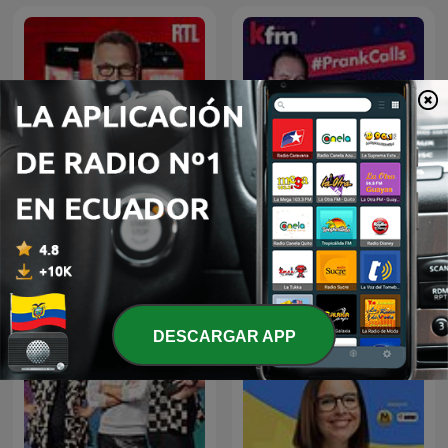
Darren “Whackhead”
Les Grosses Têtes
Simpson’s prank calls on
Kfm Mornings
DESCARGAR APP