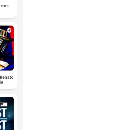
 nos
llenato
ia