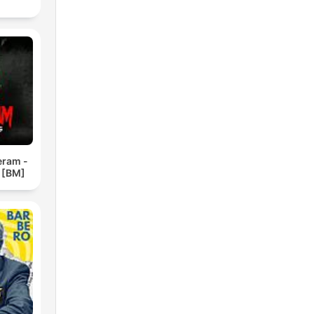
eram -
 [BM]