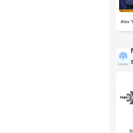
Alex "
Э