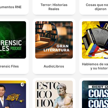
Terror: Historias
Cosas que no
umentos RNE
Reales
dijeron
Hablemos de va
rensic Files
AudioLibros
y su histor