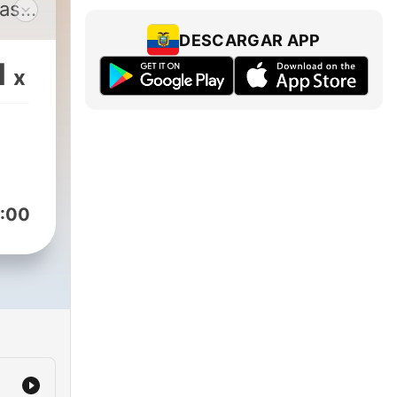
cast
DESCARGAR APP
co
1
x
ra y
 más
do
que
:00
es.