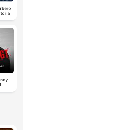
rbero
toria
Andy
d