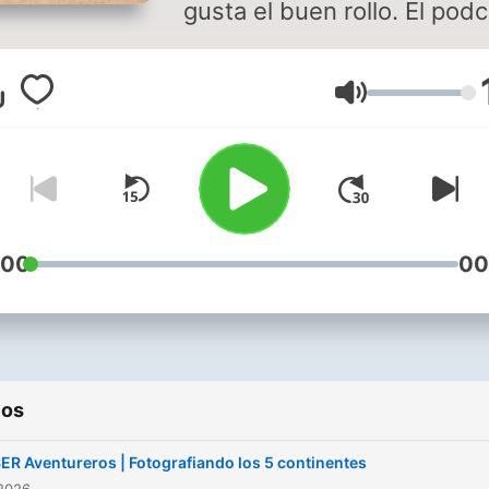
gusta el buen rollo. El pod
de Ponseti te aporta
información útil, se hace e
Volumen
de las últimas noticias
relacionadas con la aventu
te cuenta las experiencias
apasionantes que han vivi
sus colaboradores, gente 
viaja más que Willy Fog: Ángel
:00
00
Colina, José Luis Angulo,
Chema Rodríguez o Carlos
Barrabés. En directo los
sábados a las 06:00 y a
ios
cualquier hora si te suscrib
ER Aventureros | Fotografiando los 5 continentes