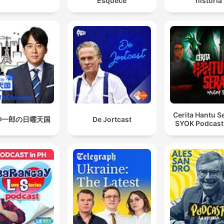
Esquece
historia
Cerita Hantu S
紳一郎の日曜天国
De Jortcast
SYOK Podcast