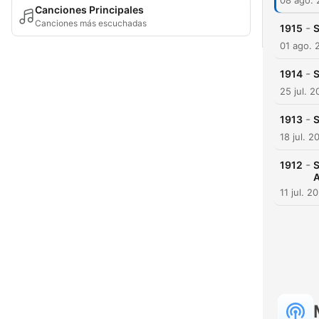
08 ago.
Canciones Principales
Canciones más escuchadas
-
1915
S
01 ago. 
-
1914
S
25 jul. 
-
1913
S
18 jul. 2
-
1912
S
A
11 jul. 2