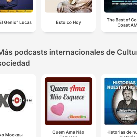
The Best of Co
El Genio" Lucas
Estoico Hoy
Coast A
Más podcasts internacionales de Cultu
sociedad
Quem Ama Não
Historias de n
хо Москвы