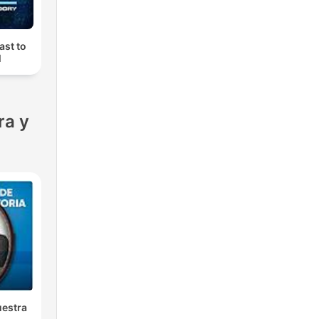
ast to
M
ra y
uestra