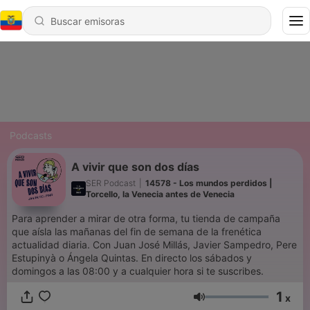
Podcasts
A vivir que son dos días
SER Podcast
|
14578 - Los mundos perdidos |
Torcello, la Venecia antes de Venecia
Para aprender a mirar de otra forma, tu tienda de campaña
que aísla las mañanas del fin de semana de la frenética
actualidad diaria. Con Juan José Millás, Javier Sampedro, Pere
Estupinyà o Ángela Quintas. En directo los sábados y
domingos a las 08:00 y a cualquier hora si te suscribes.
1
x
Volumen