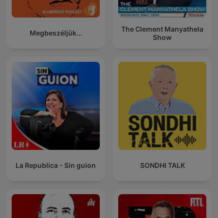
The Clement Manyathela
Megbeszéljük...
Show
La Republica - Sin guion
SONDHI TALK