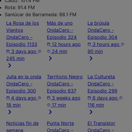
Cadiz:
101.4 FM
Rota:
91.4 FM
Sanlúcar de Barrameda:
88.1 FM
La Rosa de los
Más de uno
La brújula
Vientos
OndaCero -
OndaCero -
OndaCero -
Episodio 324
Episodio 304
Episodio 1133
12 hours ago
3 hours ago
3 days ago
24 min
90 min
245 min
Julia en la onda
Territorio Negro
La Cultureta
OndaCero -
OndaCero -
OndaCero -
Episodio 300
Episodio 637
Episodio 299
4 days ago
3 weeks ago
6 days ago
18 min
17 min
116 min
Noticias fin de
Punta Norte
El Transistor
semana
OndaCero -
OndaCero -