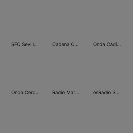
SFC Sevilla Fútbol Club Radio 91.6
Cadena COPE Jerez
Onda Cádiz Radio
Onda Cero Jerez de la Frontera
Radio Marca Cádiz
esRadio Sevilla