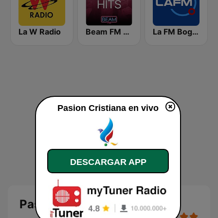
La W Radio
Beam FM - Adult Hits
La FM Bogotá
Pasion Cristiana en vivo
DESCARGAR APP
Pasion Cristiana