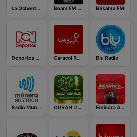
La Ochentera
Beam FM - Adult Hits
Bésame FM
Deportes RCN
Caracol Radio Medellín
Blu Radio
Radio Munera
QURAN LIVE RADIO
Emisora Atlantico