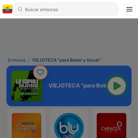
Emisoras
VIEJOTECA "para Beber y Gozar"
er y Gozar"