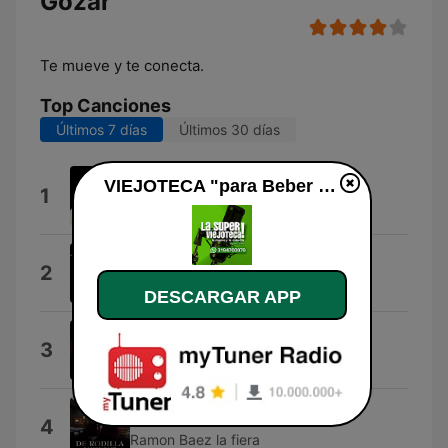
Gozar"
Te mueve y te conecta.
Top Canciones
Últimos 7 días
Últimos 30 días
Salsa Rumbera
VIEJOTECA "para Beber y Gozar" en vivo
1
Márcia Gui
El Día De Mi Suerte
2
Fonseca & Willie Colón
DESCARGAR APP
Déjame Vívír
3
Rocío Dúrcal
De Rodilla Merengue
4
Ramon Baez la fiera