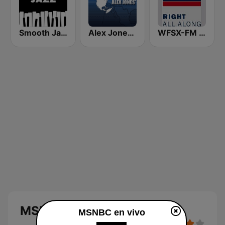
Smooth Jazz - Groov
Alex Jones - Infowars.com
WFSX-FM 92.5 Right All Along (US Only)
MSNBC
MSNBC en vivo