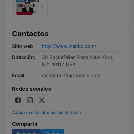
MSNBC
Rachel
Maddow
MSNBC
(video)
Contactos
Sitio web
http://www.msnbc.com/
Dirección:
30 Rockefeller Plaza New York,
N.Y. 10112 USA
Email:
msnbctvinfo@nbcuni.com
Redes sociales
Actualiza esta información de radio
Compartir
Facebook
Twitter