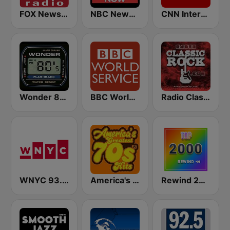
FOX News Radio
NBC News Now
CNN International
Wonder 80's
BBC World Service
Radio Classic Rock
WNYC 93.9 FM
America's Greatest 70s Hits
Rewind 2000's