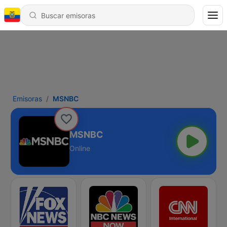
Emisoras
MSNBC
MSNBC
Online