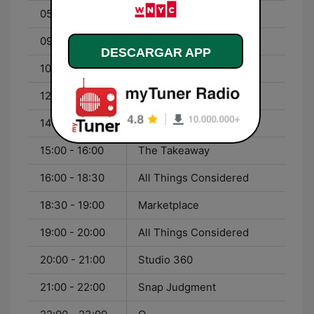
05:00 - 09:00
Morning Edition
09:00 - 10:00
BBC Newshour
DESCARGAR APP
10:00 - 12:00
The Brian Lehrer Show
12:00 - 14:00
All of It
14:00 - 15:00
Fresh Air
15:00 - 16:00
The Takeaway
16:00 - 18:30
All Things Considered
18:30 - 19:00
Marketplace
19:00 - 20:00
All Things Considered
20:00 - 21:00
Studio 360
21:00 - 22:00
Snap Judgment