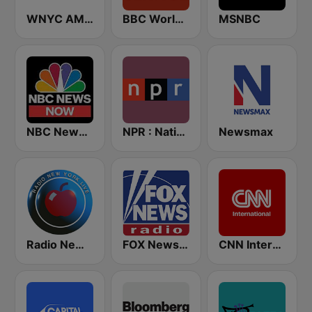
WNYC AM 820
BBC World Service
MSNBC
NBC News Now
NPR : National Public Radio
Newsmax
Radio New York Live
FOX News Radio
CNN International