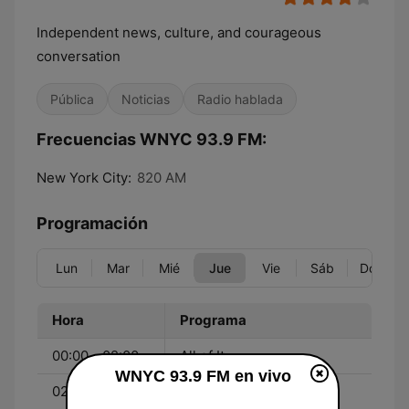
Independent news, culture, and courageous
conversation
Pública
Noticias
Radio hablada
Frecuencias WNYC 93.9 FM:
New York City:
820 AM
Programación
Lun
Mar
Mié
Jue
Vie
Sáb
Dom
Hora
Programa
00:00 - 02:00
All of It
WNYC 93.9 FM en vivo
02:00 - 05:00
BBC World Service