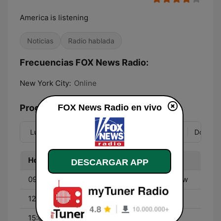
America is listening
Noticias
Radio hablada
Frecuencias FOX News Radio:
New York City:
Online
FOX News Radio en vivo
Programación
Lun
Mar
Mié
Jue
Vie
Sáb
Dom
Hora
Programa
DESCARGAR APP
09:00 - 12:00
The Brian Kilmeade Show
12:00 - 15:00
The Todd Starnes Show
15:00 - 18:00
The Tom Shillue Show