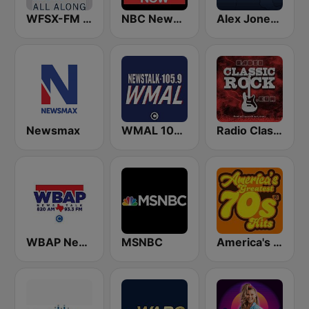
WFSX-FM 92.5 Right All Along (US Only)
NBC News Now
Alex Jones - Infowars.com
Newsmax
WMAL 105.9 FM
Radio Classic Rock
WBAP News / Talk 820 AM and 96.7 FM
MSNBC
America's Greatest 70s Hits