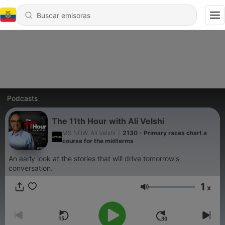
Podcasts
The 11th Hour with Ali Velshi
MS NOW, Ali Velshi
|
2130 - Primary races chart a
course for the midterms
An early look at the stories that will drive tomorrow's
conversation.
1
x
Volumen