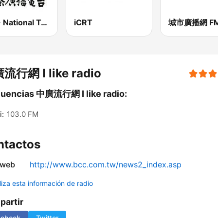
PBS - National Transportation
iCRT
流行網 I like radio
uencias 中廣流行網 I like radio:
i:
103.0 FM
ntactos
 web
http://www.bcc.com.tw/news2_index.asp
liza esta información de radio
artir
cebook
Twitter