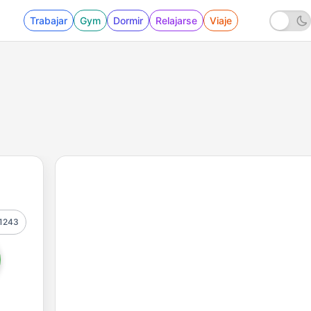
Trabajar
Gym
Dormir
Relajarse
Viaje
1243