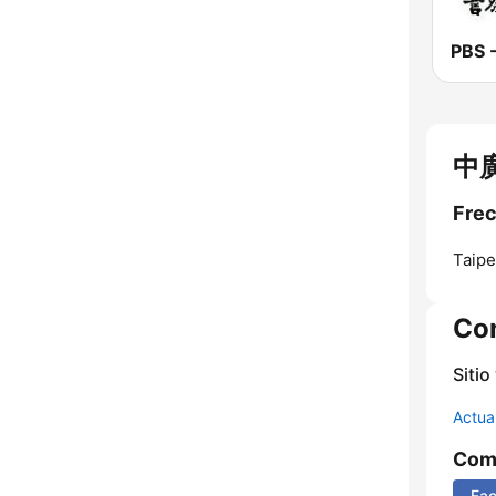
中廣
Frec
Taipe
Co
Sitio
Actua
Comp
Fa