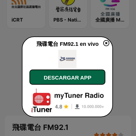
iCRT
PBS - National Transportation
全國廣播 MRadio
飛碟電台 FM92.1 en vivo
DESCARGAR APP
飛碟電台 FM92.1