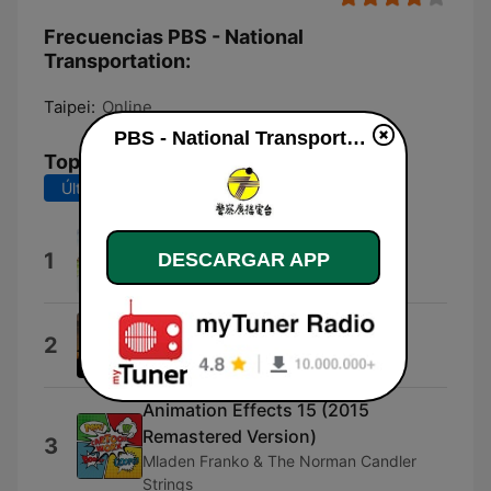
Frecuencias PBS - National
Transportation:
Taipei:
Online
PBS - National Transportation en vivo
Top Canciones
Últimos 7 días
Últimos 30 días
早鳥
1
DESCARGAR APP
Firefly & Peng Jing
Moving Forward
2
Shockwave-Sound
Animation Effects 15 (2015
Remastered Version)
3
Mladen Franko & The Norman Candler
Strings