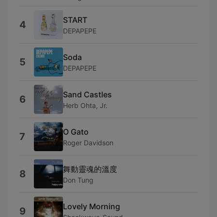
START
4
DEPAPEPE
Soda
5
DEPAPEPE
Sand Castles
6
Herb Ohta, Jr.
O Gato
7
Roger Davidson
舞動靈魂的溫度
8
Don Tung
Lovely Morning
9