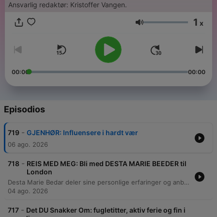
Ansvarlig redaktør: Kristoffer Vangen.
1
x
Volumen
00:00
00:00
Episodios
-
719
GJENHØR: Influensere i hardt vær
06 ago. 2026
-
718
REIS MED MEG: Bli med DESTA MARIE BEEDER til
London
Desta Marie Bedar deler sine personlige erfaringer og anbefalinger for reiser til London, med fokus på nabolag som Mayfair og Shoreditch. Hun gir praktiske råd om alt fra valg av hotell og restauranter til hvordan man best opplever byens unike atmosfære ved å gå fremfor å bruke transportmidler. Episoden belyser også fordelene ved å reise alene, inkludert bedre serviceopplevelser, samt minneverdige historier fra byen, som opplevelser under det kongelige bryllupet i 2011.
04 ago. 2026
-
717
Det DU Snakker Om: fugletitter, aktiv ferie og fin i