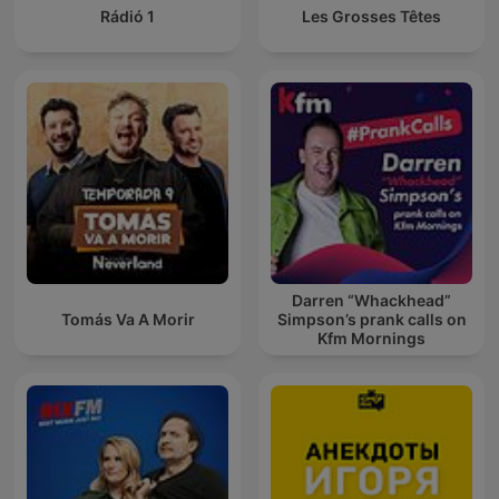
Rádió 1
Les Grosses Têtes
Darren “Whackhead”
Tomás Va A Morir
Simpson’s prank calls on
Kfm Mornings