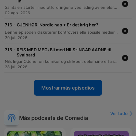
lin
Samtalen starter med utfordringene ved lading av en eldre Nissan Leaf i et borettslag og de høye kostnadene knyttet til ladeinfrastruktur. Episoden beveger seg videre gjennom temaer som politikk i styremøter, estetiske preferanser for lin-klær, og ulike ferievaner. Videre diskuteres hobbyen fugletitting og hvordan et daglig besøk fra en stær har vekket interesse for fuglelivet. Samtalen avsluttes med refleksjoner rundt frykten for skogen og dyrelivet som lever der.
02 ago. 2026
-
716
GJENHØR: Nordic nap + Er det krig her?
Denne episoden diskuterer kontroversielle sosiale medier-innlegg fra influensere i Dubai, der det spekuleres i om endringer i budskap skyldes trusler eller betaling. Programlederne utforsker også fenomenet med nordisk utendørssøvn for babyer og kontrasten mellom tryggheten i Norden kontra andre steder. Samtalen beveger seg videre til en flyvning for kjæledyr fra Midtøsten til Hellas, før den avsluttes med en humoristisk diskusjon om fertilitet, bekkenstruktur og de fysiske utfordringene ved å få barn.
30 jul. 2026
-
715
REIS MED MEG: Bli med NILS-INGAR AADNE til
Svalbard
Nils Ingar Oddne, en komiker og skiløper, deler sine erfaringer fra reiser til Svalbard, inkludert skimaratoner og fjellturer. Han beskriver de unike landskapene, atmosfæren i Longyearbyen og livet på ekspedisjonsbåter. Episoden tar for seg majestetiske møter med isbjørn og opplevelser fra toppturer på Forlandet og Midthukerfjellet. Han reflekterer også over den isolerte livsstilen i den lille bosetningen Ny-Ålesund.
28 jul. 2026
Mostrar más episodios
Ver todo
Más podcasts de Comedia