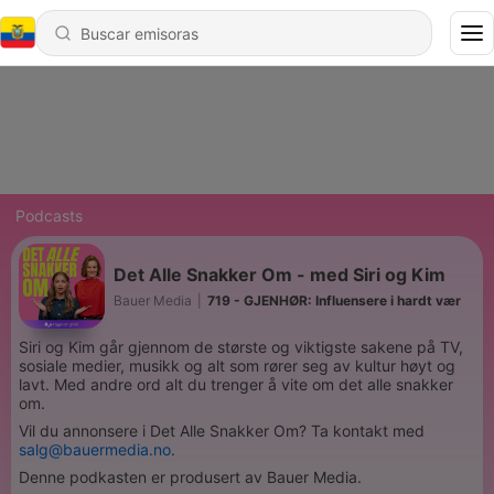
Podcasts
Det Alle Snakker Om - med Siri og Kim
Bauer Media
|
719 - GJENHØR: Influensere i hardt vær
Siri og Kim går gjennom de største og viktigste sakene på TV,
sosiale medier, musikk og alt som rører seg av kultur høyt og
lavt. Med andre ord alt du trenger å vite om det alle snakker
om.
Vil du annonsere i Det Alle Snakker Om? Ta kontakt med
salg@bauermedia.no
.
Denne podkasten er produsert av Bauer Media.