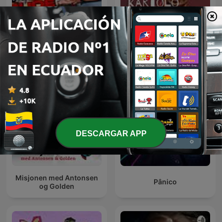
Lepší už to nebude
Ludruk Cak Kartolo dkk
DESCARGAR APP
Misjonen med Antonsen
Pânico
og Golden