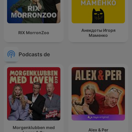
Анекдоты Игоря
RIX MorronZoo
Маменко
Podcasts de
Morgenklubben med
Alex & Per