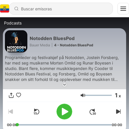
Podcasts
Notodden BluesPod
Bauer Media
|
4 - Notodden BluesPod
Programleder og festivalsjef på Notodden, Jostein Forsberg,
har med seg musikerne Morten Omlid og Runar Boyesen i
studio. Blant flere, kommer musikklegenden Ry Cooder til
Notodden Blues Festival, og Forsberg, Omlid og Boyesen
snakker om sitt forhold til og opplevelser med musikken til
hans. De forteller historier, spiller musikkeksempler og lager ny
musikk spontant i studio. Notodden Bluespod er en podcast
1
x
som ingen annen!
Volumen
00:00
00:00