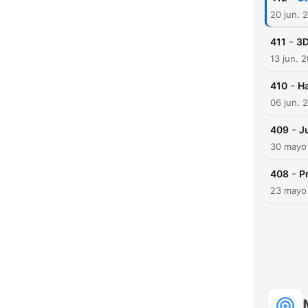
20 jun. 
-
411
3D
13 jun. 
-
410
Ha
06 jun. 
-
409
J
30 mayo
-
408
P
23 mayo