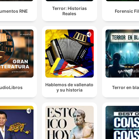
Terror: Historias
umentos RNE
Forensic Fi
Reales
Hablemos de vallenato
udioLibros
Terror en bl
y su historia