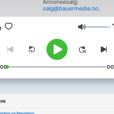
Annonsesalg:
salg@bauermedia.no
.
Volumen
:00
00
ios
orting og Pengeting