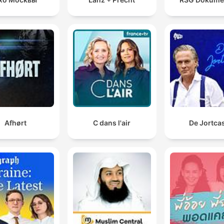
Afhørt
C dans l'air
De Jortca