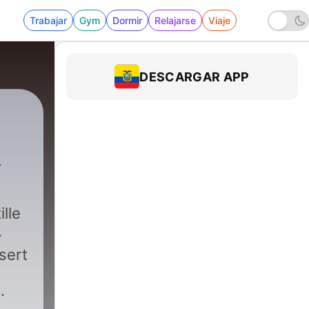
Trabajar
Gym
Dormir
Relajarse
Viaje
DESCARGAR APP
lle
sert
.