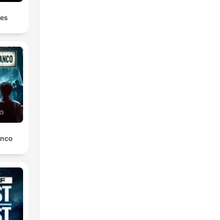
les
anco