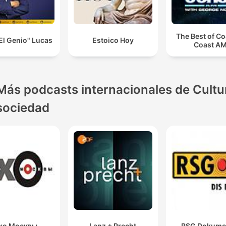
The Best of Co
El Genio" Lucas
Estoico Hoy
Coast A
Más podcasts internacionales de Cultu
sociedad
хо Москвы
Lanz + Precht
RSG Dokume