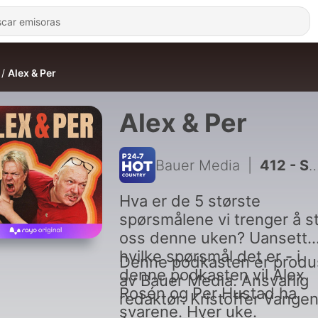
Alex & Per
Alex & Per
Bauer Media
|
412 - Storting og Pengeting
Hva er de 5 største
spørsmålene vi trenger å sti
oss denne uken? Uansett
hvilke spørsmål det er - i
Denne podkasten er produ
denne podkasten vil Alex
av Bauer Media. Ansvarlig
Rosén og Per Hustad ha
redaktør: Kristoffer Vangen
svarene. Hver uke.