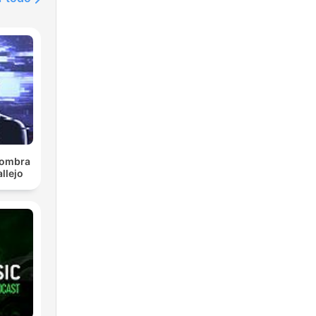
 sombra
llejo