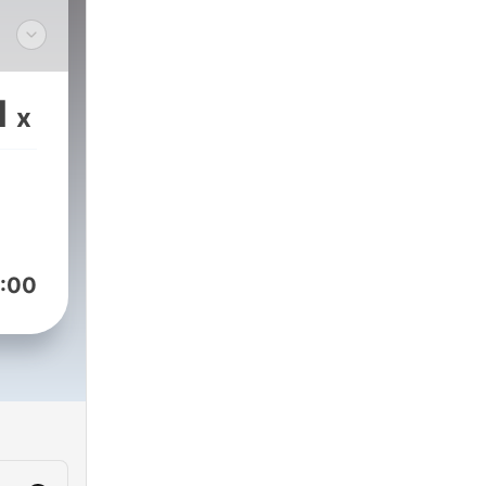
1
x
:00