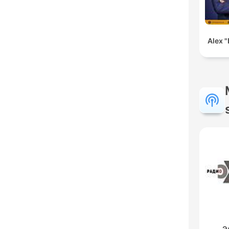
Alex "
Э