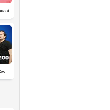
ดแคสต์
Zoo