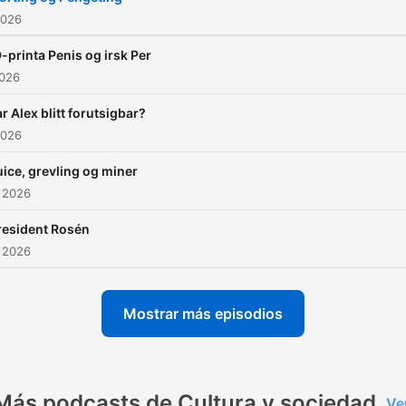
2026
-printa Penis og irsk Per
2026
r Alex blitt forutsigbar?
2026
uice, grevling og miner
 2026
resident Rosén
 2026
Mostrar más episodios
Más podcasts de Cultura y sociedad
Ve