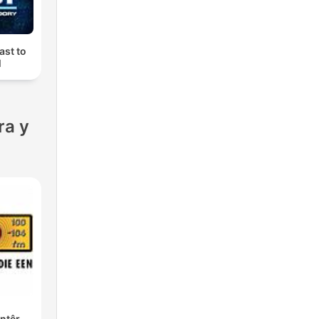
ast to
M
ra y
ntêr