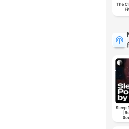
The Cl
F
Sleep 
| R
So
Storie
For