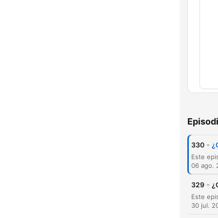
Capí
Episod
-
330
¿
06 ago.
-
329
¿
30 jul. 