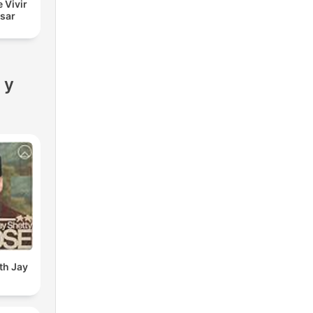
e Vivir
esar
 y
th Jay