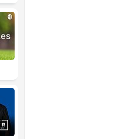
esa
s