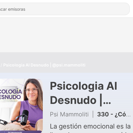
Psicologia Al Desnudo | @psi.mammoliti
Psicologia Al
Desnudo |
@psi.mammolit
Psi Mammoliti
|
330 - ¿Cómo soltar el control?
La gestión emocional es la