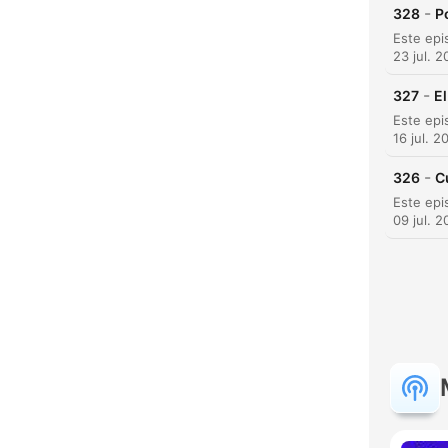
-
328
P
23 jul. 
-
327
El
16 jul. 2
-
326
C
H
09 jul. 
Dest