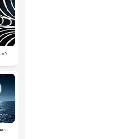
la
i
ta
 EN
en
de
ra
para