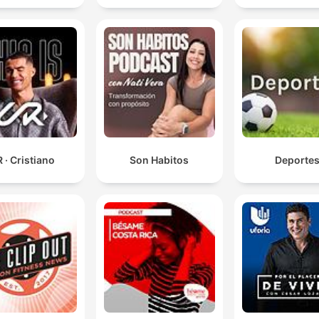
Cada vez que te quedás un ratito más, sin irte, sin
corregir, sin volver al control, tu mente aprende que 
sensación molesta no es peligrosa.
00:15:36 · Explica el mecanismo de habituación y aprendizaje
durante el ejercicio de exposición a la incertidumbre.
 · Cristiano
Son Habitos
Deporte