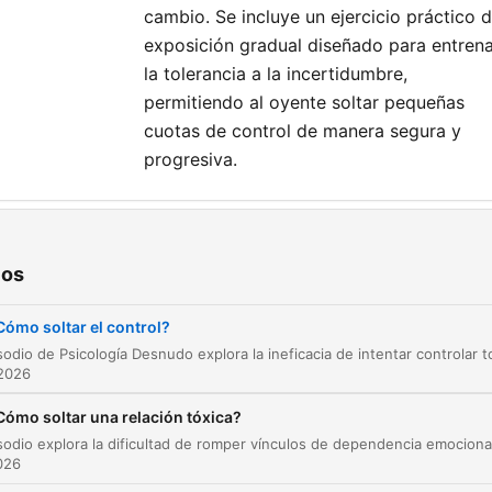
cambio. Se incluye un ejercicio práctico 
exposición gradual diseñado para entren
la tolerancia a la incertidumbre,
permitiendo al oyente soltar pequeñas
cuotas de control de manera segura y
progresiva.
tulos
La fantasía del control total
ios
00:00:00
El concepto de locus de control
00:01:46
Cómo soltar el control?
Locus interno vs. Locus externo
00:02:52
 2026
Adaptación en un mundo cambiante según Har
00:05:03
Cómo soltar una relación tóxica?
Aceptación y flexibilidad como habilidades cl
00:06:45
2026