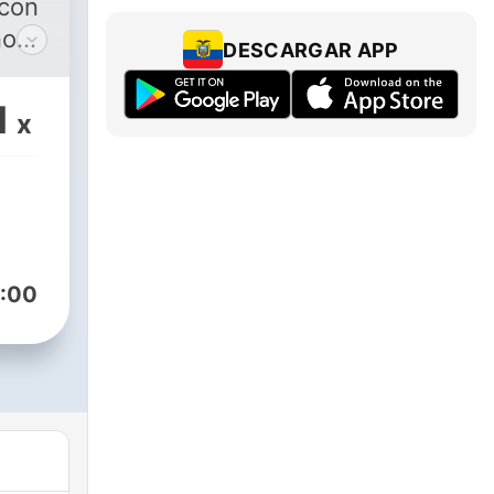
 con
nos
DESCARGAR APP
la
1
x
 a
es
Psi
 de
í
:00
 muy
 a
o
 tu