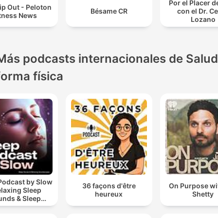
Por el Placer d
ip Out - Peloton
Bésame CR
con el Dr. C
itness News
Lozano
Más podcasts internacionales de Salud
forma física
Podcast by Slow
36 façons d'être
On Purpose wi
elaxing Sleep
heureux
Shetty
unds & Sleep
s | Nature Sound
 Sleep | ASMR