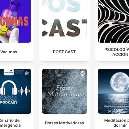
Es una tendencia innata.
00:01:10 · Explica la función biológica y psicológica detrás de 
necesidad de previsibilidad.
La herramienta más importante ya no es el control. N
siquiera es el conocimiento acumulado. La herramien
PSICOLOGÍA
clave hoy es la capacidad de adaptarnos al cambio.
Vacunas
POST CAST
ACCIÓN
00:06:14 · Reflexión sobre la importancia de la adaptabilidad 
el contexto de la modernidad líquida.
Cuando aceptamos radicalmente, dejamos de gastar
energía intentando cambiar una realidad que no pue
cambiarse y esa energía vuelve a estar disponible pa
nosotros.
00:08:03 · Describe el beneficio práctico de la aceptación
radical en la gestión de la energía emocional.
Cenário de
Meditación 
Frases Motivadoras
mergência
dormir